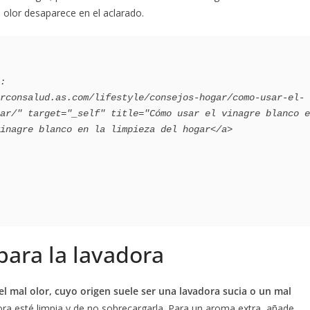
l olor desaparece en el aclarado.
ar/" target="_self" title="Cómo usar el vinagre blanco e
inagre blanco en la limpieza del hogar</a>

para la lavadora
l mal olor, cuyo origen suele ser una lavadora sucia o un mal
ora esté limpia y de no sobrecargarla. Para un aroma extra, añade