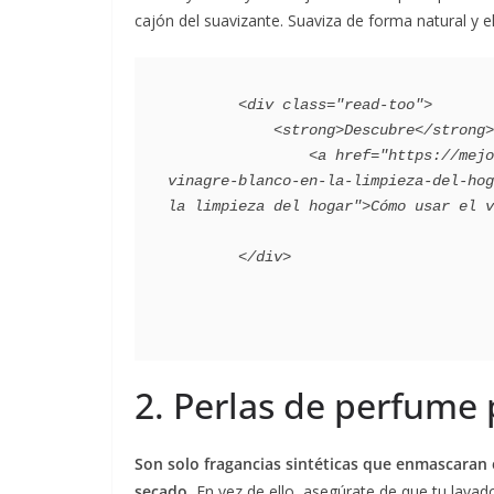
cajón del suavizante. Suaviza de forma natural y e
        <div class="read-too">

            <strong>Descubre</strong>:

                <a href="https://mejorconsalud.as.com/lifestyle/consejos-hogar/como-usar-el-
vinagre-blanco-en-la-limpieza-del-hog
la limpieza del hogar">Cómo usar el v
2. Perlas de perfume 
Son solo fragancias sintéticas que enmascaran e
secado.
En vez de ello, asegúrate de que tu lavad