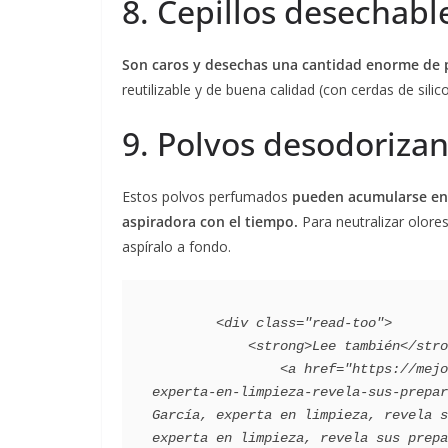
8. Cepillos desechabl
Son caros y desechas una cantidad enorme de p
reutilizable y de buena calidad (con cerdas de sili
9. Polvos desodoriza
Estos polvos perfumados
pueden acumularse en 
aspiradora con el tiempo.
Para neutralizar olore
aspíralo a fondo.
        <div class="read-too">

            <strong>Lee también</strong>:

                <a href="https://mejorconsalud.as.com/lifestyle/consejos-hogar/raquel-garcia-
experta-en-limpieza-revela-sus-prepar
García, experta en limpieza, revela s
experta en limpieza, revela sus prepa