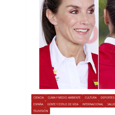
CIENCIA
CLIMA Y MEDIO AMBIENTE
CULTURA
DEPORTES
ESPAÑA
GENTE Y ESTILO DE VIDA
INTERNACIONAL
SALU
TELEVISIÓN