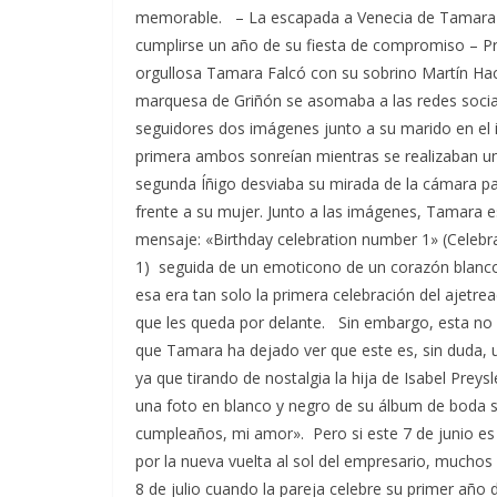
memorable. – La escapada a Venecia de Tamara F
cumplirse un año de su fiesta de compromiso – P
orgullosa Tamara Falcó con su sobrino Martín Hac
marquesa de Griñón se asomaba a las redes socia
seguidores dos imágenes junto a su marido en el i
primera ambos sonreían mientras se realizaban un s
segunda Íñigo desviaba su mirada de la cámara pa
frente a su mujer. Junto a las imágenes, Tamara e
mensaje: «Birthday celebration number 1» (Cele
1) seguida de un emoticono de un corazón blanco
esa era tan solo la primera celebración del ajetre
que les queda por delante. Sin embargo, esta no h
que Tamara ha dejado ver que este es, sin duda,
ya que tirando de nostalgia la hija de Isabel Preys
una foto en blanco y negro de su álbum de boda so
cumpleaños, mi amor». Pero si este 7 de junio es 
por la nueva vuelta al sol del empresario, muchos
8 de julio cuando la pareja celebre su primer año