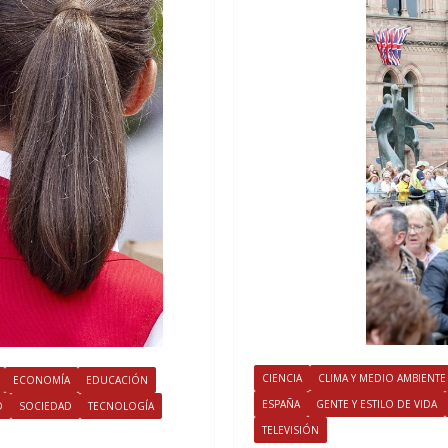
CIENCIA
CLIMA Y MEDIO AMBIENTE
ECONOMÍA
EDUCACIÓN
ESPAÑA
GENTE Y ESTILO DE VIDA
D
SOCIEDAD
TECNOLOGÍA
TELEVISIÓN