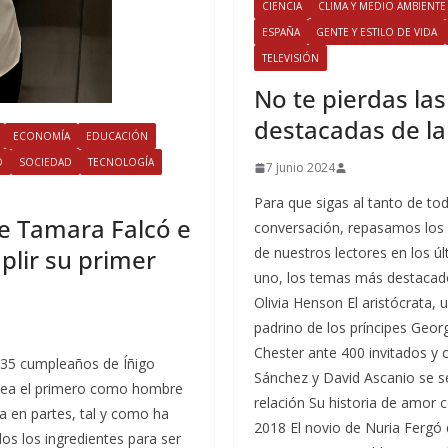
CIENCIA
CLIMA Y MEDIO AMBIENTE
ESPAÑA
GENTE Y ESTILO DE VIDA
TELEVISIÓN
​No te pierdas la
destacadas de l
ECONOMÍA
EDUCACIÓN
D
SOCIEDAD
TECNOLOGÍA
7 junio 2024
Para que sigas al tanto de tod
de Tamara Falcó e
conversación, repasamos los 
plir su primer
de nuestros lectores en los ú
uno, los temas más destacado
Olivia Henson El aristócrata,
padrino de los príncipes Georg
Chester ante 400 invitados y c
 35 cumpleaños de Íñigo
Sánchez y David Ascanio se s
 sea el primero como hombre
relación Su historia de amor 
a en partes, tal y como ha
2018 El novio de Nuria Fergó 
os los ingredientes para ser