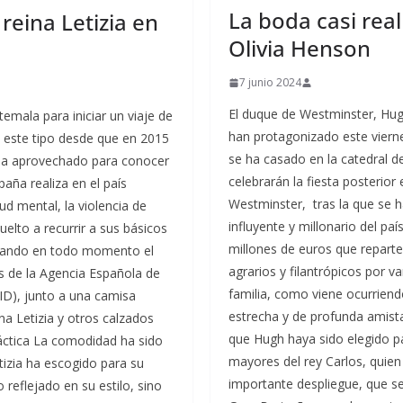
​La boda casi re
 reina Letizia en
Olivia Henson
7 junio 2024
El duque de Westminster, Hugh Grosvenor, de 33 años, y Olivia Henson, de 31, han protagonizado este viernes la gran boda del año en Reino Unido. La pareja se ha casado en la catedral de Chester después de tres años de relación y celebrarán la fiesta posterior en Eaton Hall, la espectacular mansión de los Westminster, tras la que se han convertido en el matrimonio más poderoso, influyente y millonario del país. La fortuna del aristócrata se estima en 14.000 millones de euros que reparte entre sus negocios inmobiliarios, alimentarios, agrarios y filantrópicos por varias ciudades del mundo. Además, el novio y su familia, como viene ocurriendo desde el siglo XIX, guardan una relación muy estrecha y de profunda amistad con los Windsor. Este trato cercano ha hecho que Hugh haya sido elegido padrino de los príncipes George y Archie, los nietos mayores del rey Carlos, quien a su vez es su padrino. Una boda casi real, con un importante despliegue, que se ha convertido en todo un acontecimiento en Gran Bretraña y que ha contado con la presencia de algunos miembros de la realeza como el príncipe Guillermo y la princesa Eugenia. VER GALERÍA PINCHA AQUÍ PARA VER TODAS LAS FOTOS DE LA GALERÍA Todo Chester, la ciudad en la que el Duque se crio junto con sus tres hermanas, se ha volcado con el enlace. Desde primera hora de la mañana, cientos de vecinos y visitantes se agolpaban tras el cordón policial. Todos aquellos que se han acercado al centro de esta ciudad han podido degustar un helado o un sorbete totalmente gratis, cortesía de la pareja, que han querido implicar a los habitantes en su gran día. VER GALERÍA La catedral ha sido engalanada por la empresa Flower and Press, que garantiza que todas las flores, entre las que se incluyen rosas, diladelfos, campanulas y orlaya grandiflor, son cien por cien británicas, de temporada y locales. Además, gran parte del follaje proviene de la finca de la familia Grosvenor y en el interior se han colocado abedules. Toda esta decoración será reutlizada tras la boda, por expreso deseo de los novios que son unos grandes defensores de la sostenibilidad. Se convertirán en ramos que se entregarán a organizaciones benéficas, iglesias y entidades de Chester. VER GALERÍA Hasta este viernes, Hugh Grosvenor era uno de los solteros de oro de Gran Bretaña. La vinculación de esta familia nobiliaria con esta ciudad se remonta al siglo XV cuando convirtieron Eaton Hall en su hogar, una mansión rodeada de 4.000 hectáreas de amplios jardines y tierras de cultivo donde el duque y sus tres hermanas crecieron. Además de por su belleza, la pareja ha querido elegir esta iglesia por un asunto sentimental. De hecho, el Duque ha hecho donaciones económicas, como hicieron antes que él sus antepasados, para que se conozca a esta joya del gótico. VER GALERÍA Uno de los primeros en llegar a la ceremonia ha sido el príncipe Guillermo, quien ha ejercido de acomodador, es decir, ha saludado y acompañado hasta sus asientos a algunos de los 400 invitados al enlace. El hijo mayor del rey Carlos ha sido recibido a su llegada con vítores. Casi no fue visto porque accedió a la Catedral por una entrada lateral con lo que ha evitado a la multitud. Junto a él estaban otros diez acomodadores. Después se ha visto a la princesa Eugenia de York, con un vestido verde y un tocado claro con redecilla. VER GALERÍA VER GALERÍA A pesar de los excelentes lazos entre la Familia Real británica y los Westminster, los reyes Carlos 
emala para iniciar un viaje de
e este tipo desde que en 2015
 ha aprovechado para conocer
paña realiza en el país
 mental, la violencia de
uelto a recurrir a sus básicos
levando en todo momento el
s de la Agencia Española de
ID), junto a una camisa
ina Letizia y otros calzados
áctica La comodidad ha sido
etizia ha escogido para su
 reflejado en su estilo, sino