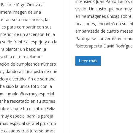
intensivos Juan Pablo Lauro, 
alcó e Iñigo Onieva al
vivido: ‘Un susto que por muy 
rimera imagen de una
en 49 imágenes únicas sobre s
e tan solo unas horas, la
ocasiones, encontró en sus hi
les para compartir con sus
embarazada de cuatro meses: ‘
nterior de un ascensor. En la
Pantoja se convertirá en madre
elfie frente al espejo y en la
fisioterapeuta David Rodrígue
ra plantar un beso en la
scribía este revelador
Leer más
bración de cumpleaños número
 y dando así una pista de que
ado y divertido fin de semana
a sido la única foto con la
 un cumpleaños muy especial
ler ha rescatado en su stories
bre la que ha escrito: «Feliz
muy especial para la pareja
 más especial será el próximo
 de casados tras jurarse amor