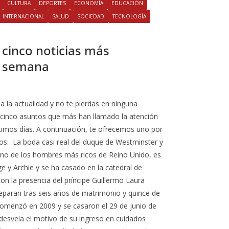
CULTURA
DEPORTES
ECONOMÍA
EDUCACIÓN
INTERNACIONAL
SALUD
SOCIEDAD
TECNOLOGÍA
s cinco noticias más
a semana
a la actualidad y no te pierdas en ninguna
cinco asuntos que más han llamado la atención
ltimos días. A continuación, te ofrecemos uno por
s: La boda casi real del duque de Westminster y
 uno de los hombres más ricos de Reino Unido, es
e y Archie y se ha casado en la catedral de
on la presencia del príncipe Guillermo Laura
eparan tras seis años de matrimonio y quince de
comenzó en 2009 y se casaron el 29 de junio de
desvela el motivo de su ingreso en cuidados