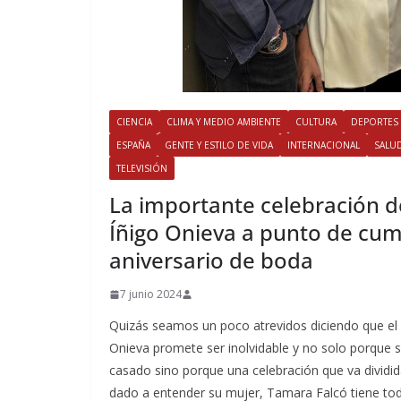
CIENCIA
CLIMA Y MEDIO AMBIENTE
CULTURA
DEPORTES
ESPAÑA
GENTE Y ESTILO DE VIDA
INTERNACIONAL
SALU
TELEVISIÓN
​La importante celebración 
Íñigo Onieva a punto de cum
aniversario de boda
7 junio 2024
Quizás seamos un poco atrevidos diciendo que el
Onieva promete ser inolvidable y no solo porque
casado sino porque una celebración que va dividid
dado a entender su mujer, Tamara Falcó tiene tod