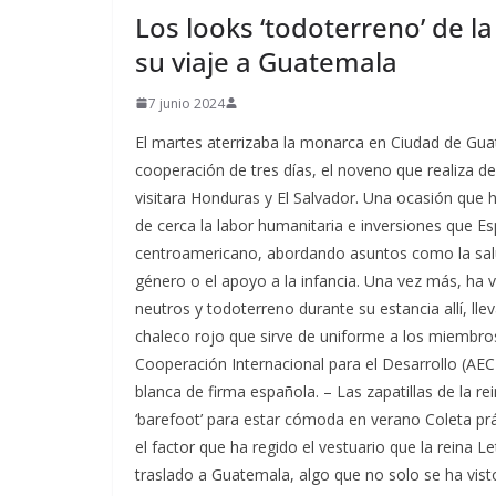
​Los looks ‘todoterreno’ de la
su viaje a Guatemala
7 junio 2024
El martes aterrizaba la monarca en Ciudad de Guat
cooperación de tres días, el noveno que realiza d
visitara Honduras y El Salvador. Una ocasión que
de cerca la labor humanitaria e inversiones que Es
centroamericano, abordando asuntos como la salud
género o el apoyo a la infancia. Una vez más, ha v
neutros y todoterreno durante su estancia allí, l
chaleco rojo que sirve de uniforme a los miembro
Cooperación Internacional para el Desarrollo (AEC
blanca de firma española. – Las zapatillas de la re
‘barefoot’ para estar cómoda en verano Coleta pr
el factor que ha regido el vestuario que la reina L
traslado a Guatemala, algo que no solo se ha visto