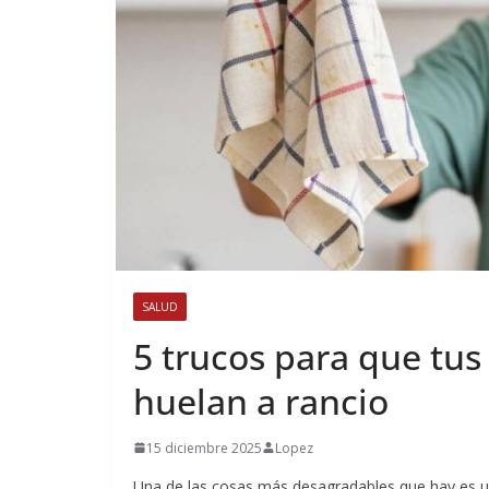
SALUD
5 trucos para que tus
huelan a rancio
15 diciembre 2025
Lopez
Una de las cosas más desagradables que hay es un