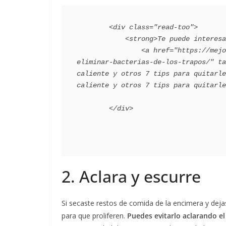
        <div class="read-too">

            <strong>Te puede interesar</strong>:

                <a href="https://mejorconsalud.as.com/lifestyle/consejos-hogar/consejos-para-
eliminar-bacterias-de-los-trapos/" ta
caliente y otros 7 tips para quitarle
caliente y otros 7 tips para quitarle
2. Aclara y escurre
Si secaste restos de comida de la encimera y dejas e
para que proliferen.
Puedes evitarlo aclarando el