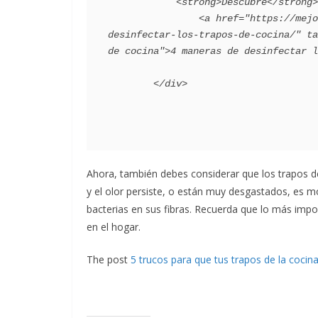
            <strong>Descubre</strong>:

                <a href="https://mejorconsalud.as.com/lifestyle/consejos-hogar/4-maneras-de-
desinfectar-los-trapos-de-cocina/" ta
de cocina">4 maneras de desinfectar l
Ahora, también debes considerar que los trapos d
y el olor persiste, o están muy desgastados, es m
bacterias en sus fibras. Recuerda que lo más impor
en el hogar.
The post
5 trucos para que tus trapos de la cocin