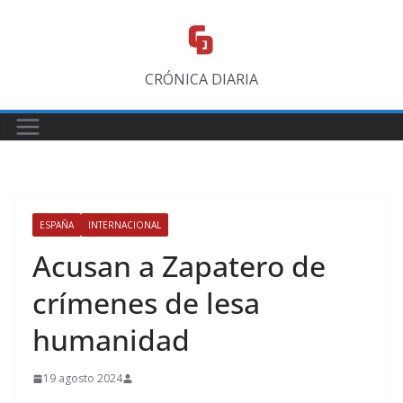
Saltar
al
contenido
CRÓNICA DIARIA
ESPAÑA
INTERNACIONAL
Acusan a Zapatero de
crímenes de lesa
humanidad
19 agosto 2024