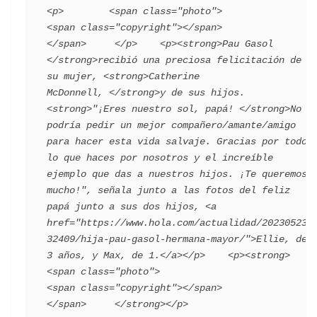
<p>        <span class="photo">                        
<span class="copyright"></span>                                 
</span>     </p>    <p><strong>Pau Gasol 
</strong>recibió una preciosa felicitación de 
su mujer, <strong>Catherine 
McDonnell, </strong>y de sus hijos. 
<strong>"¡Eres nuestro sol, papá! </strong>No 
podría pedir un mejor compañero/amante/amigo 
para hacer esta vida salvaje. Gracias por todo 
lo que haces por nosotros y el increíble 
ejemplo que das a nuestros hijos. ¡Te queremos 
mucho!", señala junto a las fotos del feliz 
papá junto a sus dos hijos, <a 
href="https://www.hola.com/actualidad/202305232
32409/hija-pau-gasol-hermana-mayor/">Ellie, de 
3 años, y Max, de 1.</a></p>    <p><strong>         
<span class="photo">                        
<span class="copyright"></span>                                 