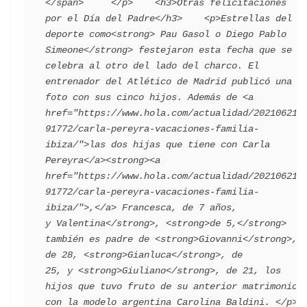
</span>     </p>    <h3>Otras felicitaciones 
por el Día del Padre</h3>    <p>Estrellas del 
deporte como<strong> Pau Gasol o Diego Pablo 
Simeone</strong> festejaron esta fecha que se 
celebra al otro del lado del charco. El 
entrenador del Atlético de Madrid publicó una 
foto con sus cinco hijos. Además de <a 
href="https://www.hola.com/actualidad/202106211
91772/carla-pereyra-vacaciones-familia-
ibiza/">las dos hijas que tiene con Carla 
Pereyra</a><strong><a 
href="https://www.hola.com/actualidad/202106211
91772/carla-pereyra-vacaciones-familia-
ibiza/">,</a> Francesca, de 7 años, 
y Valentina</strong>, <strong>de 5,</strong> 
también es padre de <strong>Giovanni</strong>, 
de 28, <strong>Gianluca</strong>, de 
25, y <strong>Giuliano</strong>, de 21, los 
hijos que tuvo fruto de su anterior matrimonio 
con la modelo argentina Carolina Baldini. </p>    