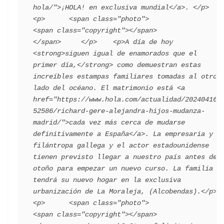
hola/">¡HOLA! en exclusiva mundial</a>. </p>    
<p>      <span class="photo">                        
<span class="copyright"></span>                                 
</span>     </p>    <p>A día de hoy 
<strong>siguen igual de enamorados que el 
primer día,</strong> como demuestran estas 
increíbles estampas familiares tomadas al otro 
lado del océano. El matrimonio está <a 
href="https://www.hola.com/actualidad/202404162
52586/richard-gere-alejandra-hijos-mudanza-
madrid/">cada vez más cerca de mudarse 
definitivamente a España</a>. La empresaria y 
filántropa gallega y el actor estadounidense 
tienen previsto llegar a nuestro país antes de 
otoño para empezar un nuevo curso. La familia 
tendrá su nuevo hogar en la exclusiva 
urbanización de La Moraleja, (Alcobendas).</p>    
<p>      <span class="photo">                        
<span class="copyright"></span>                                 