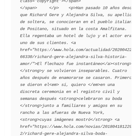
class="copyright"></span>                                 
</span>     </p>    <p>Han pasado 10 años desde 
que Richard Gere y Alejandra Silva, su apellido 
de soltera, se conocieran en el pueblo italiano 
de Positano, situado en la costa Amalfitana. 
Ella regentaba un hotel de lujo y el actor era 
uno de sus clientes. <a 
href="https://www.hola.com/actualidad/202004221
66330/richard-gere-alejandra-silva-historia-
amor/">El flechazo fue instantáneo</a><strong> 
</strong>y se volvieron inseparables. Cuatro 
años después de enamorarse se casaron. Primero 
se dieron el<em> sí, quiero </em>en una 
discreta ceremonia en el registro civil y 
semanas después <strong>celebraron su boda 
</strong>junto a familiares y amigos en su 
rancho a las afueras de Nueva York, 
<strong>cuyas imágenes mostró</strong> <a 
href="https://www.hola.com/novias/2018041812297
2/richard-gere-alejandra-silva-boda-