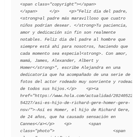
<span class="copyright"></span>                                 
</span>     </p>    <p>"Feliz día del padre, 
<strong>al padre más maravilloso que cuatro 
niños podrían desear. </strong>Tu paciencia, 
amor y dedicación sin fin son realmente 
notables. Feliz día del padre al hombre que 
siempre está ahí para nosotros, haciendo que 
cada momento sea especial<strong>. Con amor, 
mamá, James, Alexander, Albert y 
Homer</strong>", escribe Alejandra en una 
dedicatoria que ha acompañado de una serie de 
fotos del actor rodeado muy sonriente y rodeado 
de todos sus hijos.</p>    <p><a 
href="https://www.hola.com/actualidad/202405222
54227/asi-es-hijo-de-richard-gere-homer-gere-
nsv/">-Así es Homer, el hijo de Richard Gere, 
de 24 años, que ha causado sensación en 
Cannes</a></p>    <p>       <span 
class="photo">                        <span 