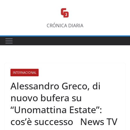
Saltar
al
contenido
CRÓNICA DIARIA
INTERNACIONAL
Alessandro Greco, di
nuovo bufera su
“Unomattina Estate”:
cos’è successo ​News TV