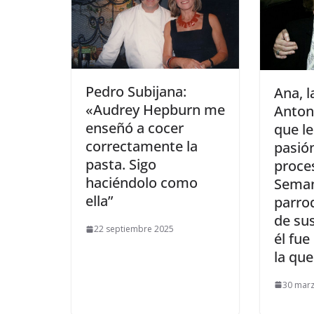
​Pedro Subijana:
​Ana, 
«Audrey Hepburn me
Anton
enseñó a cocer
que le
correctamente la
pasión
pasta. Sigo
proce
haciéndolo como
Seman
ella”
parro
de su
22 septiembre 2025
él fue
la que
30 mar