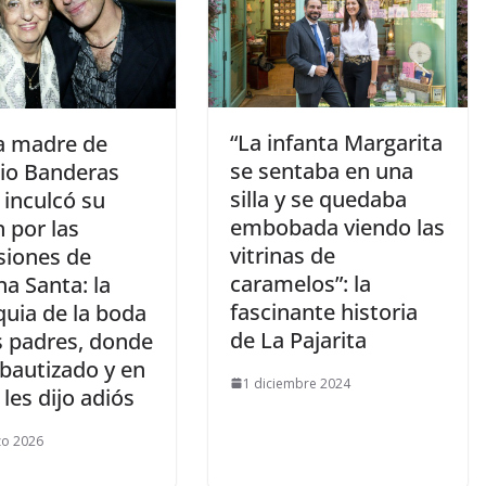
​“La infanta Margarita
la madre de
se sentaba en una
io Banderas
silla y se quedaba
 inculcó su
embobada viendo las
 por las
vitrinas de
siones de
caramelos”: la
a Santa: la
fascinante historia
quia de la boda
de La Pajarita
s padres, donde
 bautizado y en
1 diciembre 2024
 les dijo adiós
zo 2026