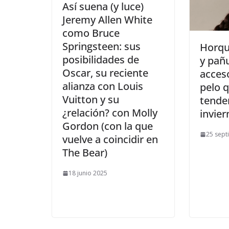
​Así suena (y luce)
Jeremy Allen White
como Bruce
Springsteen: sus
​Horqu
posibilidades de
y pañu
Oscar, su reciente
acceso
alianza con Louis
pelo 
Vuitton y su
tende
¿relación? con Molly
invie
Gordon (con la que
25 sept
vuelve a coincidir en
The Bear)
18 junio 2025