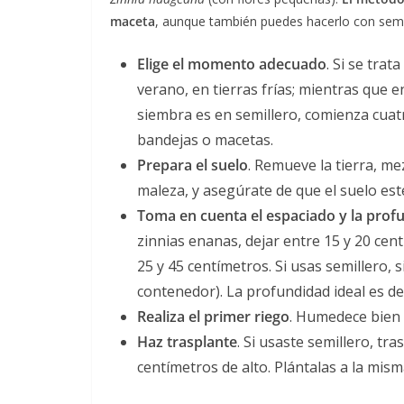
maceta
, aunque también puedes hacerlo con semil
Elige el momento adecuado
. Si se trat
verano, en tierras frías; mientras que en
siembra es en semillero, comienza cuatr
bandejas o macetas.
Prepara el suelo
. Remueve la tierra, m
maleza, y asegúrate de que el suelo est
Toma en cuenta el espaciado y la prof
zinnias enanas, dejar entre 15 y 20 cen
25 y 45 centímetros. Si usas semillero, 
contenedor). La profundidad ideal es de
Realiza el primer riego
. Humedece bien l
Haz trasplante
. Si usaste semillero, tr
centímetros de alto. Plántalas a la mis