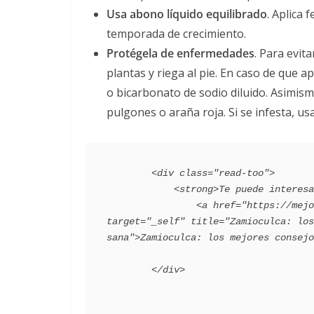
Usa abono líquido equilibrado
. Aplica 
temporada de crecimiento.
Protégela de enfermedades
. Para evita
plantas y riega al pie. En caso de que 
o bicarbonato de sodio diluido. Asimism
pulgones o araña roja. Si se infesta, us
        <div class="read-too">

            <strong>Te puede interesar</strong>:

                <a href="https://mejorconsalud.as.com/cuidados-planta-zamioculca/" 
target="_self" title="Zamioculca: los
sana">Zamioculca: los mejores consejo