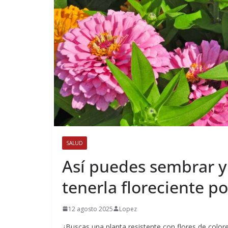
SALUD
Así puedes sembrar y 
tenerla floreciente p
12 agosto 2025
Lopez
¿Buscas una planta resistente con flores de colore