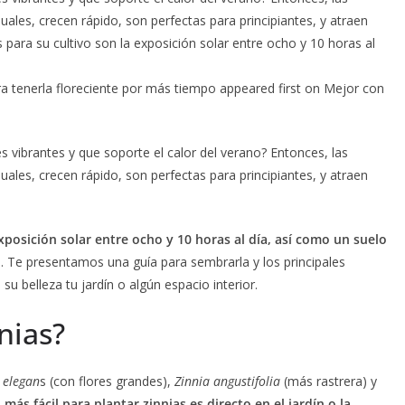
uales, crecen rápido, son perfectas para principiantes, y atraen
 para su cultivo son la exposición solar entre ocho y 10 horas al
ra tenerla floreciente por más tiempo appeared first on Mejor con
s vibrantes y que soporte el calor del verano? Entonces, las
uales, crecen rápido, son perfectas para principiantes, y atraen
exposición solar entre ocho y 10 horas al día, así como un suelo
a. Te presentamos una guía para sembrarla y los principales
u belleza tu jardín o algún espacio interior.
nias?
 elegan
s (con flores grandes),
Zinnia angustifolia
(más rastrera) y
más fácil para plantar zinnias es directo en el jardín o la