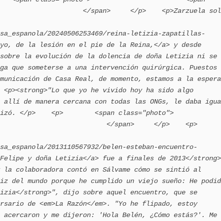
                     </span>     </p>    <p>Zarzuela sol
sa_espanola/20240506253469/reina-letizia-zapatillas-
yo, de la lesión en el pie de la Reina,</a> y desde 
sobre la evolución de la dolencia de doña Letizia ni se 
ga que someterse a una intervención quirúrgica. Puestos 
municación de Casa Real, de momento, estamos a la espera 
 <p><strong>"Lo que yo he vivido hoy ha sido algo 
 allí de manera cercana con todas las ONGs, le daba igua
   <p>        <span class="photo">                        
                           </span>     </p>    <p>
sa_espanola/2013110567932/belen-esteban-encuentro-
Felipe y doña Letizia</a> fue a finales de 2013</strong>
 la colaboradora contó en Sálvame cómo se sintió al 
iz del mundo porque he cumplido un viejo sueño: He podid
izia</strong>", dijo sobre aquel encuentro, que se 
rsario de <em>La Razón</em>. "Yo he flipado, estoy 
 acercaron y me dijeron: 'Hola Belén, ¿Cómo estás?'. Me 