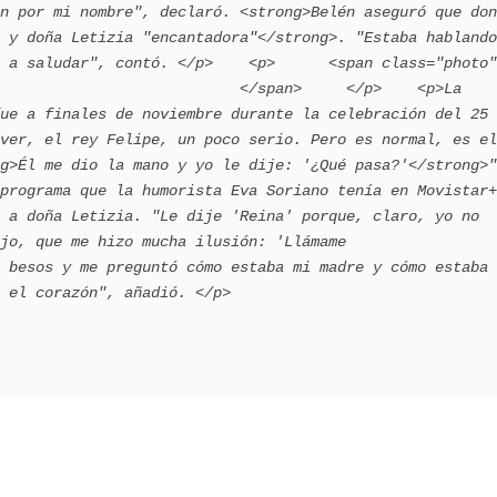
n por mi nombre", declaró. <strong>Belén aseguró que don 
 y doña Letizia "encantadora"</strong>. "Estaba hablando 
r", contó. </p>    <p>      <span class="photo">                      
                           </span>     </p>    <p>La 
ue a finales de noviembre durante la celebración del 25 
ver, el rey Felipe, un poco serio. Pero es normal, es el 
g>Él me dio la mano y yo le dije: '¿Qué pasa?'</strong>"
programa que la humorista Eva Soriano tenía en Movistar+
 a doña Letizia. "Le dije 'Reina' porque, claro, yo no 
jo, que me hizo mucha ilusión: 'Llámame 
 besos y me preguntó cómo estaba mi madre y cómo estaba 