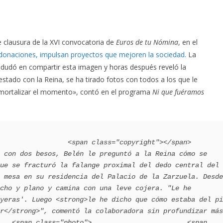
de clausura de la XVI convocatoria de
Euros de tu Nómina
, en el
donaciones, impulsan proyectos que mejoren la sociedad.
La
o dudó en compartir esta imagen y horas después reveló la
tado con la Reina, se ha tirado fotos con todos a los que le
nmortalizar el momento», contó en el programa
Ni que fuéramos
   <span class="copyright"></span>                                 
 con dos besos, Belén le preguntó a la Reina cómo se 
ue se fracturó la falange proximal del dedo central del 
 mesa en su residencia del Palacio de la Zarzuela. Desde 
cho y plano y camina con una leve cojera. "Le he 
yeras'. Luego <strong>le he dicho que cómo estaba del pi
r</strong>", comentó la colaboradora sin profundizar más 
   <span class="photo">                        <span 