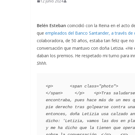
12 junio 2024
Belén Esteban
coincidió con la Reina en el acto 
que
empleados del Banco Santander, a través de 
colaboradora, de 50 años, estaba tan feliz que n
conversación que mantuvo con doña Letizia. «He es
daban los premios. He respetado mi turno para i
Shhh
.
<p>       <span class="photo">                     
</span>     </p>    <p>Tras saludarse
encontraba, pues hace más de un mes q
pie derecho tras golpearse contra una
entonces, doña Letizia usa calzado an
dicho: 'Letizia, vamos las dos en pla
y me ha dicho que la tienen que opera
sobre la conversación. </p>    <p>   