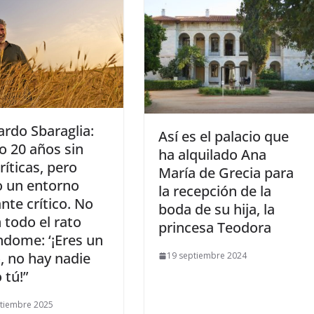
ardo Sbaraglia:
​Así es el palacio que
o 20 años sin
ha alquilado Ana
críticas, pero
María de Grecia para
o un entorno
la recepción de la
nte crítico. No
boda de su hija, la
 todo el rato
princesa Teodora
ndome: ‘¡Eres un
, no hay nadie
19 septiembre 2024
 tú!”
tiembre 2025