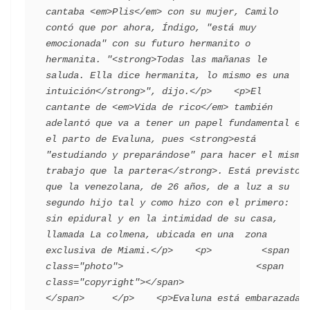
cantaba <em>Plis</em> con su mujer, Camilo 
contó que por ahora, Índigo, "está muy 
emocionada" con su futuro hermanito o 
hermanita. "<strong>Todas las mañanas le 
saluda. Ella dice hermanita, lo mismo es una 
intuición</strong>", dijo.</p>    <p>El 
cantante de <em>Vida de rico</em> también 
adelantó que va a tener un papel fundamental en 
el parto de Evaluna, pues <strong>está 
"estudiando y preparándose" para hacer el mismo 
trabajo que la partera</strong>. Está previsto 
que la venezolana, de 26 años, de a luz a su 
segundo hijo tal y como hizo con el primero: 
sin epidural y en la intimidad de su casa, 
llamada La colmena, ubicada en una  zona 
exclusiva de Miami.</p>    <p>         <span 
class="photo">                        <span 
class="copyright"></span>                                 
</span>     </p>    <p>Evaluna está embarazada 