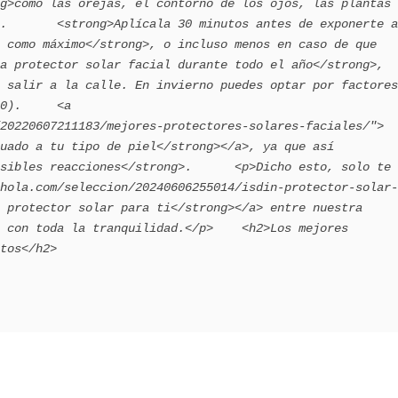
g>como las orejas, el contorno de los ojos, las plantas 
.       <strong>Aplícala 30 minutos antes de exponerte a
 como máximo</strong>, o incluso menos en caso de que 
a protector solar facial durante todo el año</strong>, 
 salir a la calle. En invierno puedes optar por factores 
0).     <a 
20220607211183/mejores-protectores-solares-faciales/">
uado a tu tipo de piel</strong></a>, ya que así 
sibles reacciones</strong>.      <p>Dicho esto, solo te 
hola.com/seleccion/20240606255014/isdin-protector-solar-
 protector solar para ti</strong></a> entre nuestra 
 con toda la tranquilidad.</p>    <h2>Los mejores 