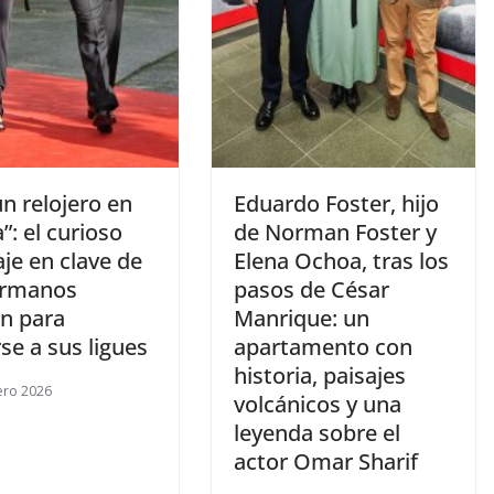
un relojero en
​Eduardo Foster, hijo
a”: el curioso
de Norman Foster y
je en clave de
Elena Ochoa, tras los
ermanos
pasos de César
n para
Manrique: un
rse a sus ligues
apartamento con
historia, paisajes
ero 2026
volcánicos y una
leyenda sobre el
actor Omar Sharif