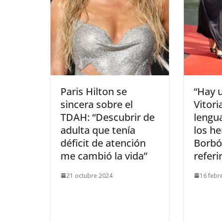
​Paris Hilton se
​“Hay 
sincera sobre el
Vitori
TDAH: “Descubrir de
lengua
adulta que tenía
los h
déficit de atención
Borbó
me cambió la vida”
referi
21 octubre 2024
16 febr