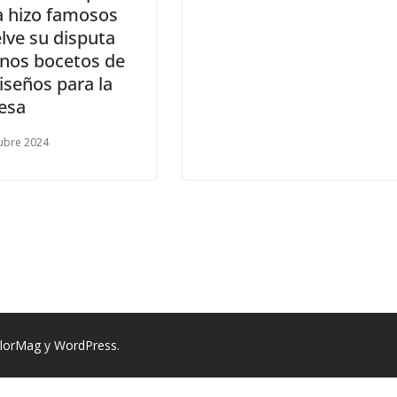
a hizo famosos
lve su disputa
unos bocetos de
iseños para la
cesa
ubre 2024
lorMag
y
WordPress
.