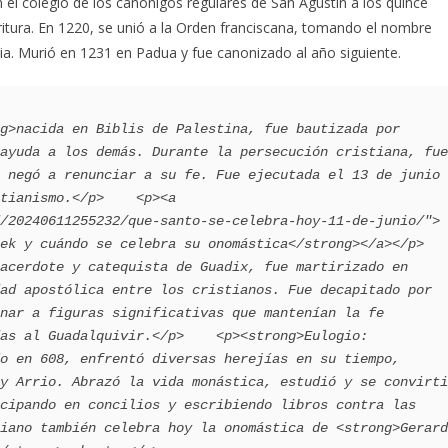
 el colegio de los canónigos regulares de San Agustín a los quince
ritura. En 1220, se unió a la Orden franciscana, tomando el nombre
ncia. Murió en 1231 en Padua y fue canonizado al año siguiente.
g>nacida en Biblis de Palestina, fue bautizada por 
ayuda a los demás. Durante la persecución cristiana, fue 
 negó a renunciar a su fe. Fue ejecutada el 13 de junio 
tianismo.</p>    <p><a 
/20240611255232/que-santo-se-celebra-hoy-11-de-junio/">
k y cuándo se celebra su onomástica</strong></a></p>    
acerdote y catequista de Guadix, fue martirizado en 
ad apostólica entre los cristianos. Fue decapitado por 
nar a figuras significativas que mantenían la fe 
as al Guadalquivir.</p>    <p><strong>Eulogio: 
o en 608, enfrentó diversas herejías en su tiempo, 
y Arrio. Abrazó la vida monástica, estudió y se convirti
cipando en concilios y escribiendo libros contra las 
iano también celebra hoy la onomástica de <strong>Gerard