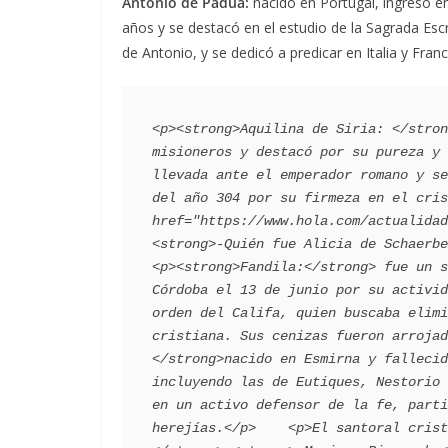
Antonio de Padua:
nacido en Portugal, ingresó en
años y se destacó en el estudio de la Sagrada Esc
de Antonio, y se dedicó a predicar en Italia y Fra
<p><strong>Aquilina de Siria: </stron
misioneros y destacó por su pureza y 
llevada ante el emperador romano y se
del año 304 por su firmeza en el cris
href="https://www.hola.com/actualidad
<strong>-Quién fue Alicia de Schaerbee
<p><strong>Fandila:</strong> fue un s
Córdoba el 13 de junio por su activid
orden del Califa, quien buscaba elimi
cristiana. Sus cenizas fueron arrojad
</strong>nacido en Esmirna y fallecid
incluyendo las de Eutiques, Nestorio 
en un activo defensor de la fe, parti
herejías.</p>    <p>El santoral crist