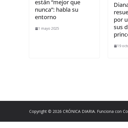
están “mejor que
Dian
nunca”: habla su
resue
entorno
por 
sus d
1 mayo 2025
prin
19 oct
Copyright © 2026
CRÓNICA DIARIA
. Funciona con
Co