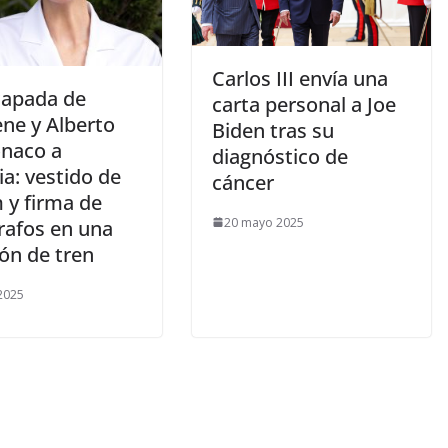
​Carlos III envía una
scapada de
carta personal a Joe
ène y Alberto
Biden tras su
naco a
diagnóstico de
a: vestido de
cáncer
 y firma de
20 mayo 2025
rafos en una
ión de tren
 2025