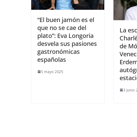
​“El buen jamón es el
que no se cae del
​La e
plato”: Eva Longoria
Charl
desvela sus pasiones
de Mó
gastronómicas
Veneci
españolas
Erdem
autóg
5 mayo 2025
estac
3 junio