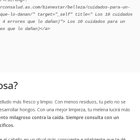
que-lo-danan/" target="_self" title=" Los 10 cuidados 
 4 errores que lo dañan)"> Los 10 cuidados para un 
es que lo dañan)</a>

osa?
lludo más fresco y limpio. Con menos residuos, tu pelo no se
esarrollar hongos. Con una mejor limpieza, tu melena lucirá más
nto milagroso contra la caída. Siempre consulta con un
íficos.
te el cabello en un ritual más consciente e inteligente que te dé