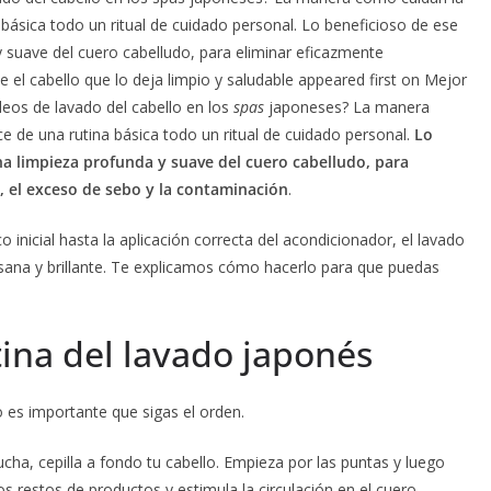
 básica todo un ritual de cuidado personal. Lo beneficioso de ese
suave del cuero cabelludo, para eliminar eficazmente
el cabello que lo deja limpio y saludable appeared first on Mejor
deos de lavado del cabello en los
spas
japoneses? La manera
e de una rutina básica todo un ritual de cuidado personal.
Lo
 limpieza profunda y suave del cuero cabelludo, para
, el exceso de sebo y la contaminación
.
o inicial hasta la aplicación correcta del acondicionador, el lavado
ana y brillante. Te explicamos cómo hacerlo para que puedas
tina del lavado japonés
o es importante que sigas el orden.
ucha, cepilla a fondo tu cabello. Empieza por las puntas y luego
los restos de productos y estimula la circulación en el cuero