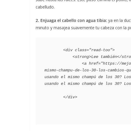
cabelludo.
2. Enjuaga el cabello con agua tibia:
ya en la duc
minuto y masajea suavemente tu cabeza con la pu
        <div class="read-too">

            <strong>Lee también</strong>:

                <a href="https://mejorconsalud.as.com/bienestar/belleza/sigues-usando-el-
mismo-champu-de-los-30-los-cambios-qu
usando el mismo champú de los 30? Los
usando el mismo champú de los 30? Los