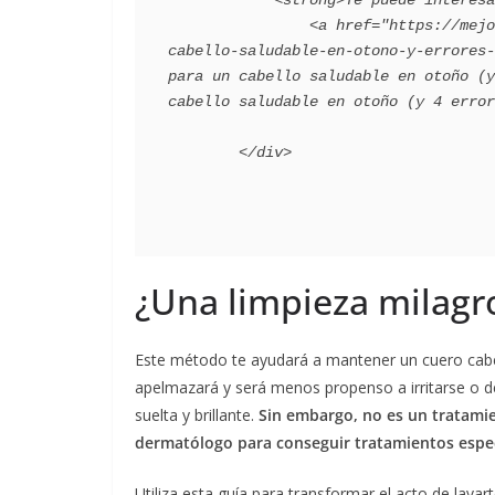
            <strong>Te puede interesar</strong>:

                <a href="https://mejorconsalud.as.com/bienestar/belleza/cuidados-para-un-
cabello-saludable-en-otono-y-errores-
para un cabello saludable en otoño (y
cabello saludable en otoño (y 4 error
¿Una limpieza milagr
Este método te ayudará a mantener un cuero cabe
apelmazará y será menos propenso a irritarse o d
suelta y brillante.
Sin embargo, no es un tratamie
dermatólogo para conseguir tratamientos espec
Utiliza esta guía para transformar el acto de lavar