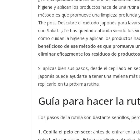
higiene y aplican los productos hace de una rutina
método es que promueve una limpieza profunda y 
The post Descubre el método japonés para lavarse 
con Salud. ¿Te has quedado atónita viendo los vi
cómo cuidan la higiene y aplican los productos hac
beneficioso de ese método es que promueve una
eliminar eficazmente los residuos de productos
Si aplicas bien sus pasos, desde el cepillado en sec
japonés puede ayudarte a tener una melena más s
replicarlo en tu próxima rutina.
Guía para hacer la ru
Los pasos de la rutina son bastante sencillos, per
1. Cepilla el pelo en seco:
antes de entrar en la d
sube hasta las raíces. Este paso elimina el polvo, 