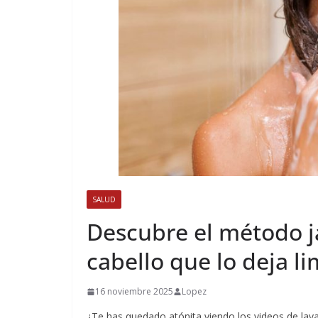
SALUD
Descubre el método j
cabello que lo deja l
16 noviembre 2025
Lopez
¿Te has quedado atónita viendo los videos de lav