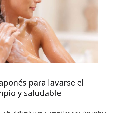
aponés para lavarse el
impio y saludable
ado del cabello en los spas japoneses? La manera cómo cuidan la