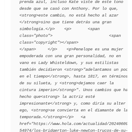
prenda azul, incluso Kate viste de este tono 
desde que se casó con Anthony. Por lo que, 
<strong>este cambio, no está hecho al azar 
</strong>sino que tiene detrás una gran 
simbología.</p>    <p>       <span 
class="photo">                        <span 
class="copyright"></span>                                 
</span>     </p>    <p>Penelope es una mujer 
empoderada con una gran personalidad, no en 
vano es Lady Whisteldown, y sus estilistas 
también decidieron <strong>"adelantamos un poco 
en el tiempo</strong>, hasta 1817, en términos 
de su silueta, y <strong>dejamos caer la 
cintura imperio</strong>". Unos cambios que han 
hecho que<strong> la actriz esté 
impresionante</strong> y, como diría su alter 
ego, <strong>se convierta en el diamante de la 
temporada.</strong></p>   ​<a 
href="https://www.hola.com/actualidad/202406092
54974/los-bridgerton-luke-newton-trucos-de-su-