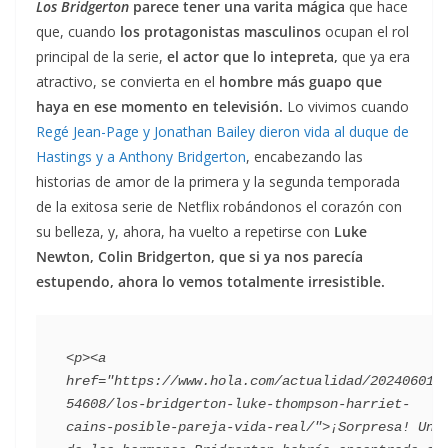
Los Bridgerton
parece tener una varita mágica
que hace
que, cuando
los protagonistas masculinos
ocupan el rol
principal de la serie,
el actor que lo intepreta,
que ya era
atractivo, se convierta en el
hombre más guapo que
haya en ese momento en televisión.
Lo vivimos cuando
Regé Jean-Page y Jonathan Bailey dieron vida al duque de
Hastings y a Anthony Bridgerton
, encabezando las
historias de amor de la primera y la segunda temporada
de la exitosa serie de Netflix robándonos el corazón con
su belleza, y, ahora, ha vuelto a repetirse con
Luke
Newton, Colin Bridgerton, que si ya nos parecía
estupendo, ahora lo vemos totalmente irresistible.
<p><a 
href="https://www.hola.com/actualidad/202406012
54608/los-bridgerton-luke-thompson-harriet-
cains-posible-pareja-vida-real/">¡Sorpresa! Uno 