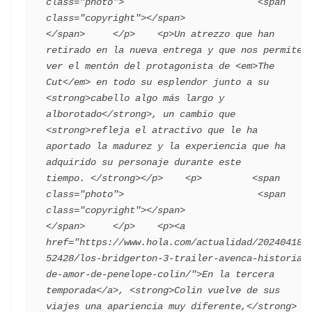
class="photo">                        <span 
class="copyright"></span>                                 
</span>     </p>    <p>Un atrezzo que han 
retirado en la nueva entrega y que nos permite 
ver el mentón del protagonista de <em>The 
Cut</em> en todo su esplendor junto a su 
<strong>cabello algo más largo y 
alborotado</strong>, un cambio que 
<strong>refleja el atractivo que le ha 
aportado la madurez y la experiencia que ha 
adquirido su personaje durante este 
tiempo. </strong></p>    <p>         <span 
class="photo">                        <span 
class="copyright"></span>                                 
</span>     </p>    <p><a 
href="https://www.hola.com/actualidad/202404182
52428/los-bridgerton-3-trailer-avenca-historia-
de-amor-de-penelope-colin/">En la tercera 
temporada</a>, <strong>Colin vuelve de sus 
viajes una apariencia muy diferente,</strong> 