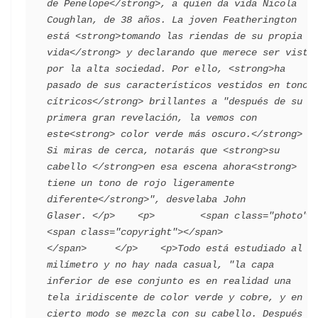
de Penelope</strong>, a quien da vida Nicola 
Coughlan, de 38 años. La joven Featherington 
está <strong>tomando las riendas de su propia 
vida</strong> y declarando que merece ser vista 
por la alta sociedad. Por ello, <strong>ha 
pasado de sus característicos vestidos en tonos 
cítricos</strong> brillantes a "después de su 
primera gran revelación, la vemos con 
este<strong> color verde más oscuro.</strong> 
Si miras de cerca, notarás que <strong>su 
cabello </strong>en esa escena ahora<strong> 
tiene un tono de rojo ligeramente 
diferente</strong>", desvelaba John 
Glaser. </p>    <p>        <span class="photo">                        
<span class="copyright"></span>                                 
</span>     </p>    <p>Todo está estudiado al 
milímetro y no hay nada casual, "la capa 
inferior de ese conjunto es en realidad una 
tela iridiscente de color verde y cobre, y en 
cierto modo se mezcla con su cabello. Después 