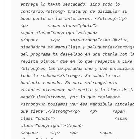
entrega lo hayan destacado, sino todo lo 
contrario,<strong> trataron de disimular su 
buen porte en las anteriores. </strong></p>    
<p>        <span class="photo">                        
<span class="copyright"></span>                                 
</span>     </p>    <p><strong>Erika Ökvist, 
diseñadora de maquillaje y peluquería</strong> 
del programa ha desvelado en una charla con la 
revista Glamour que en lo que respecta a Luke "
<strong>en las temporadas uno y dos enfatizamos 
todo lo redondo</strong>. Su cabello era 
bastante redondo. Su cara <strong>tenía 
volantes alrededor del cuello y la línea de la 
mandíbula</strong>, por lo que realmente 
<strong>no podíamos ver esa mandíbula cincelada 
que tiene".</strong></p>    <p>      <span 
class="photo">                        <span 
class="copyright"></span>                                 
</span>     </p>    <p>         <span 