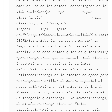
de los hermanos Bridgerton habría encontrado el 
amor en una de las chicas Featherington en la 
vida real</a></p>    <p>         <span 
class="photo">                        <span 
class="copyright"></span>                                 
</span>     </p>    <p><a 
href="https://www.hola.com/actualidad/202405162
53971/los-bridgerton-conoce-hermanos/">La 
temporada 3 de Los Bridgerton se estrena en 
Netflix y te descubrimos quién es quién</a></p>    
<p><strong>¿Crees que es casual? Todo tiene su 
truco</strong> y nosotros te contamos 
<strong>algunos de los secretos que se han 
utilizado</strong> en la ficción de época para 
<strong>hacer brillar de manera especial al 
nuevo galán</strong> del universo de Shonda 
Rhimes y que no puedas quitar la vista de él. 
Es innegable que<strong> Luke Newton</strong>, 
de 31 años,<strong> tiene un físico 
espectacular</strong> y, no es que en esta 