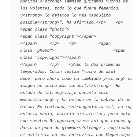
bonitos.</strong> También quitamos muchos de 
los volantes, todo lo que fuera femenino, 
y<strong> lo dejamos lo más masculino 
posible</strong>", ha afirmado.</p>    <p>      
<span class="photo">                        
<span class="copyright"></span>                                 
</span>     </p>    <p>         <span 
class="photo">                        <span 
class="copyright"></span>                                 
</span>     </p>    <p>En la dos primeras 
temporadas, Colin vestía "mucho de azul 
bebé" pero ahora todo ha cambiado y<strong> su 
imagen es mucho más varonil.</strong> "Ha 
estado de <strong>viaje durante seis 
meses</strong> y ha estado en la cabina de un 
barco. En realidad, <strong>olería mal, su ropa 
estaría sucia, estaría sin afeitar, pero esto 
son <em>Los Bridgerton,</em> así que tienes que 
darle un poco de glamour</strong>", explicaba 
el estilista en una entrevista con Vogue.</p>    