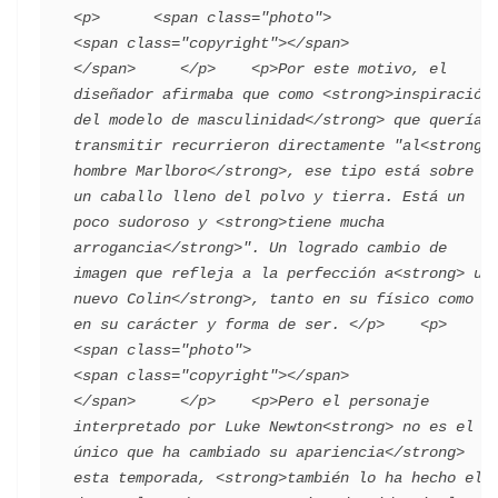
<p>      <span class="photo">                        
<span class="copyright"></span>                                 
</span>     </p>    <p>Por este motivo, el 
diseñador afirmaba que como <strong>inspiración 
del modelo de masculinidad</strong> que querían 
transmitir recurrieron directamente "al<strong> 
hombre Marlboro</strong>, ese tipo está sobre 
un caballo lleno del polvo y tierra. Está un 
poco sudoroso y <strong>tiene mucha 
arrogancia</strong>". Un logrado cambio de 
imagen que refleja a la perfección a<strong> un 
nuevo Colin</strong>, tanto en su físico como 
en su carácter y forma de ser. </p>    <p>       
<span class="photo">                        
<span class="copyright"></span>                                 
</span>     </p>    <p>Pero el personaje 
interpretado por Luke Newton<strong> no es el 
único que ha cambiado su apariencia</strong> 
esta temporada, <strong>también lo ha hecho el 