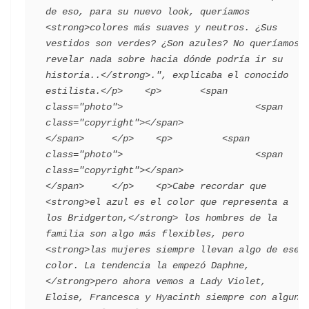
de eso, para su nuevo look, queríamos 
<strong>colores más suaves y neutros. ¿Sus 
vestidos son verdes? ¿Son azules? No queríamos 
revelar nada sobre hacia dónde podría ir su 
historia..</strong>.", explicaba el conocido 
estilista.</p>    <p>       <span 
class="photo">                        <span 
class="copyright"></span>                                 
</span>     </p>    <p>         <span 
class="photo">                        <span 
class="copyright"></span>                                 
</span>     </p>    <p>Cabe recordar que 
<strong>el azul es el color que representa a 
los Bridgerton,</strong> los hombres de la 
familia son algo más flexibles, pero 
<strong>las mujeres siempre llevan algo de ese 
color. La tendencia la empezó Daphne, 
</strong>pero ahora vemos a Lady Violet, 
Eloise, Francesca y Hyacinth siempre con alguna 