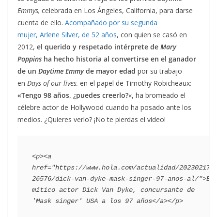
Emmys,
celebrada en Los Ángeles, California, para darse
cuenta de ello.
Acompañado por su segunda
mujer, Arlene Silver, de 52 años
, con quien se casó en
2012,
el querido y respetado intérprete de
Mary
Poppins
ha hecho historia al convertirse en el ganador
de un
Daytime Emmy
de mayor edad
por su trabajo
en
Days of our lives,
en el papel de Timothy Robicheaux
:
«
Tengo 98 años, ¿puedes creerlo?
«, ha bromeado el
célebre actor de Hollywood cuando ha posado ante los
medios.
¿Quieres verlo? ¡No te pierdas el vídeo!
<p><a 
href="https://www.hola.com/actualidad/202302172
26576/dick-van-dyke-mask-singer-97-anos-al/">El 
mítico actor Dick Van Dyke, concursante de 