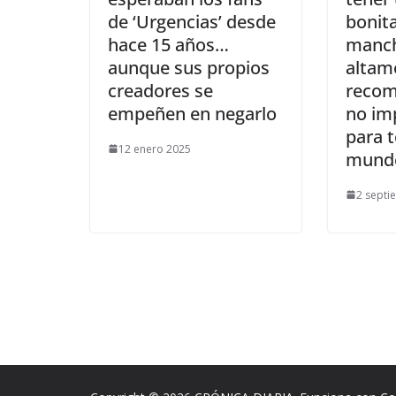
bonita
de ‘Urgencias’ desde
manch
hace 15 años…
altam
aunque sus propios
recom
creadores se
no im
empeñen en negarlo
para t
12 enero 2025
mund
2 septi