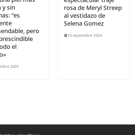
 y sin
rosa de Meryl Streep
as: “es
al vestidazo de
ente
Selena Gomez
endable, pero
16 septiembre 2024
prescindible
odo el
o»
embre 2025