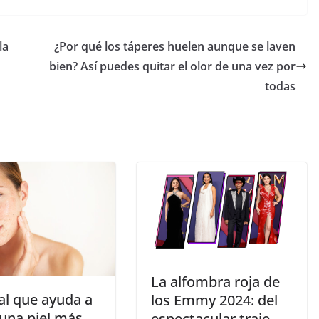
la
¿Por qué los táperes huelen aunque se laven
bien? Así puedes quitar el olor de una vez por
todas
​La alfombra roja de
tual que ayuda a
los Emmy 2024: del
 una piel más
espectacular traje