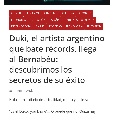
CIENCIA
CLIMA Y MEDIO AMBIENTE
CULTURA
DEPORTES
ECONOMÍA
EDUCACIÓN
ESPAÑA
GENTE Y ESTILO DE VIDA
INTERNACIONAL
SALUD
SOCIEDAD
TECNOLOGÍA
TELEVISIÓN
​Duki, el artista argentino
que bate récords, llega
al Bernabéu:
descubrimos los
secretos de su éxito
7 junio 2024
Hola.com – diario de actualidad, moda y belleza
“Es el Duko, you know”… O puede que no. Quizá hay