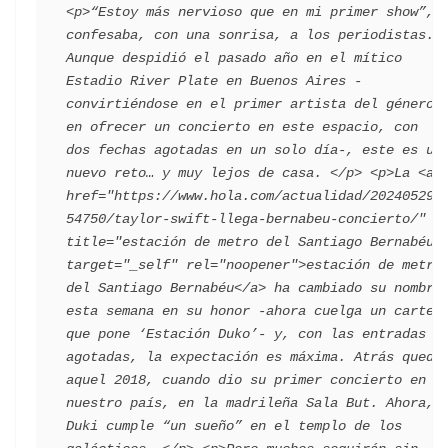
<p>“Estoy más nervioso que en mi primer show”, 
confesaba, con una sonrisa, a los periodistas. 
Aunque despidió el pasado año en el mítico 
Estadio River Plate en Buenos Aires -
convirtiéndose en el primer artista del género 
en ofrecer un concierto en este espacio, con 
dos fechas agotadas en un solo día-, este es un 
nuevo reto… y muy lejos de casa. </p> <p>La <a 
href="https://www.hola.com/actualidad/202405292
54750/taylor-swift-llega-bernabeu-concierto/" 
title="estación de metro del Santiago Bernabéu" 
target="_self" rel="noopener">estación de metro 
del Santiago Bernabéu</a> ha cambiado su nombre 
esta semana en su honor -ahora cuelga un cartel 
que pone ‘Estación Duko’- y, con las entradas 
agotadas, la expectación es máxima. Atrás queda 
aquel 2018, cuando dio su primer concierto en 
nuestro país, en la madrileña Sala But. Ahora, 
Duki cumple “un sueño” en el templo de los 