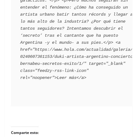
galácticos. </p> <p>Pero muchos seguirán sin 
entender el fenómeno: ¿Cómo ha conseguido un 
artista urbano batir tantos récords y llegar a 
lo más alto de la industria? ¿Por qué tiene 
tantos seguidores? Intentamos descubrir el 
‘secreto’ tras el cantante que ha puesto 
Argentina -y el mundo- a sus pies.</p> ​<a 
href="https://www.hola.com/actualidad/galeria/2
0240607361153/duki-artista-argentino-concierto-
bernabeu-secretos-exito/1/" target="_blank" 
class="feedzy-rss-link-icon" 
​
Comparte esto: