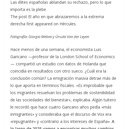
Las élites españolas ablandan su rechazo, pero lo que
importa es la plebe
The post El año en que abrazaremos a la extrema
derecha first appeared on Hércules.
Fotografía: Giorgia Meloni y Úrsula Von der Leyen
Hace menos de una semana, el economista Luis
Garicano —profesor de la London School of Economics
— compartió un estudio con datos de Holanda que
coincidía en resultados con otro sueco. ¿Cuál era la
conclusión común? La emigración masiva detrae más de
lo que aporta en términos fiscales. «Es improbable que
los migrantes resuelvan los problemas de sostenibilidad
de las sociedades del bienestar», explicaba. Algún tuitero
le recordó que hace cuatro Garicano años pedía «más
inmigrantes» y consideraba que el discurso de Vox era
«repugnante» y «contrario a los intereses de España».
A
lo largo de 2025 vamos a encontrar muchos cambios