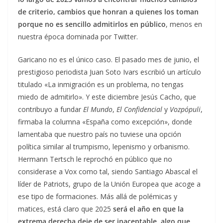
de criterio, cambios que honran a quienes los toman
porque no es sencillo admitirlos en público
, menos en
nuestra época dominada por Twitter.
Garicano no es el único caso. El pasado mes de junio, el
prestigioso periodista Juan Soto Ivars escribió un artículo
titulado «La inmigración es un problema, no tengas
miedo de admitirlo». Y este diciembre Jesús Cacho, que
contribuyo a fundar
El Mundo
,
El Confidencial
y
Vozpópuli
,
firmaba la columna «España como excepción», donde
lamentaba que nuestro país no tuviese una opción
política similar al trumpismo, lepenismo y orbanismo.
Hermann Tertsch le reprochó en público que no
considerase a Vox como tal, siendo Santiago Abascal el
líder de Patriots, grupo de la Unión Europea que acoge a
ese tipo de formaciones. Más allá de polémicas y
matices, está claro que 2025
será el año en que la
extrema derecha deje de ser inaceptable, algo que