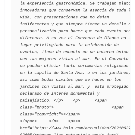
la experiencia gastronómica. Se trabajan platos 
innovadores que conservan la esencia de toda la 
vida, con presentaciones que no dejan 
indiferentes y que siempre tienen un detalle de 
personalización para hacer que cada evento sea 
diferente. A su vez el Convento de Blanes es un 
lugar privilegiado para la celebración de 
eventos, lleno de encanto en un entorno único y 
con las mejores vistas al mar. En el Convento 
se pueden oficiar tanto ceremonias religiosas 
en la capilla de Santa Ana, o en los jardines, 
así como bodas civiles que se hacen en los 
jardines con vistas al mar, y  está protegido y 
declarado de interés monumental y 
paisajístico. </p>    <p>      <span 
class="photo">                        <span 
class="copyright"></span>                                 
</span>     </p>    <p><a 
href="https://www.hola.com/actualidad/202106273
03605/rebecca-lima-entrevista-novia-jordi-