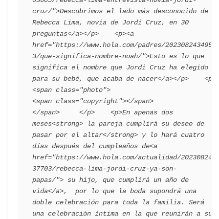
cruz/">Descubrimos el lado más desconocido de 
Rebecca Lima, novia de Jordi Cruz, en 30 
preguntas</a></p>    <p><a 
href="https://www.hola.com/padres/2023082434952
3/que-significa-nombre-noah/">Esto es lo que 
significa el nombre que Jordi Cruz ha elegido 
para su bebé, que acaba de nacer</a></p>    <p>       
<span class="photo">                        
<span class="copyright"></span>                                 
</span>     </p>    <p>En apenas dos 
meses<strong> la pareja cumplirá su deseo de 
pasar por el altar</strong> y lo hará cuatro 
días después del cumpleaños de<a 
href="https://www.hola.com/actualidad/202308242
37703/rebecca-lima-jordi-cruz-ya-son-
papas/"> su hijo, que cumplirá un año de 
vida</a>,  por lo que la boda supondrá una 
doble celebración para toda la familia. Será 
una celebración íntima en la que reunirán a sus 