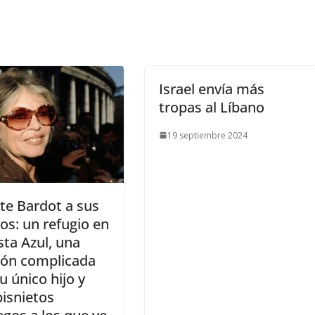
Israel envía más
tropas al Líbano
19 septiembre 2024
itte Bardot a sus
os: un refugio en
sta Azul, una
ión complicada
u único hijo y
bisnietos