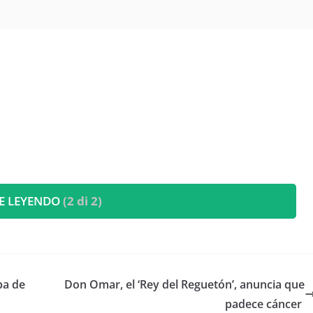
E LEYENDO
(2 di 2)
ba de
​Don Omar, el ‘Rey del Reguetón’, anuncia que
padece cáncer