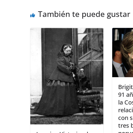
También te puede gustar
​Brig
91 añ
la Co
relac
con s
tres 