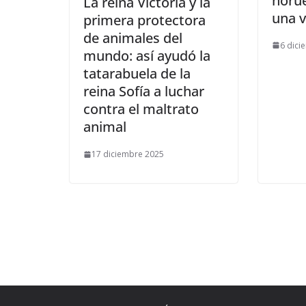
norue
​La reina Victoria y la
una 
primera protectora
de animales del
6 dici
mundo: así ayudó la
tatarabuela de la
reina Sofía a luchar
contra el maltrato
animal
17 diciembre 2025