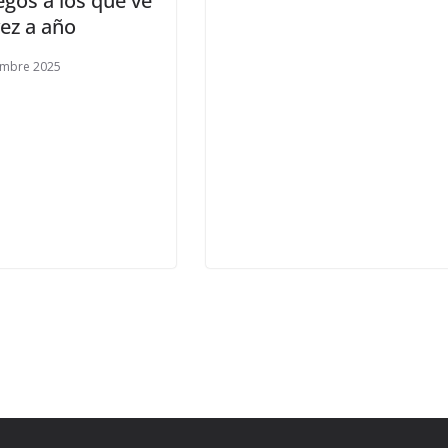
gos a los que ve
vez a año
embre 2025