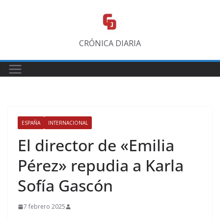
Saltar
al
contenido
CRÓNICA DIARIA
ESPAÑA
INTERNACIONAL
El director de «Emilia
Pérez» repudia a Karla
Sofía Gascón
7 febrero 2025