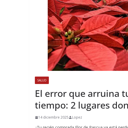
SALUD
El error que arruina 
tiempo: 2 lugares do
14 diciembre 2025
Lopez
¿Tu recién comprada Flor de Pascua ya está perdi