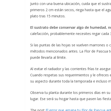
Junto con una buena ubicación, cuida que el sustra
primeros 2 cm están secos, riega hasta que el agu
plato tras 15 minutos.
El sustrato debe conservar algo de humedad, 
calefacción, probablemente necesites regar cada 3
Si las puntas de las hojas se vuelven marrones o c
métodos mencionados antes. La Flor de Pascua tole
puede llevarla al límite.
Al evitar el radiador y las corrientes frías te aseg
Cuando respetas sus requerimientos y le ofreces
su aspecto durante toda la temporada e incluso má
Observa tu planta durante los primeros días en su 
lugar. Ese será su hogar hasta que pasen las fiesta
The post
El error que arruina tu Flor de Pascua 