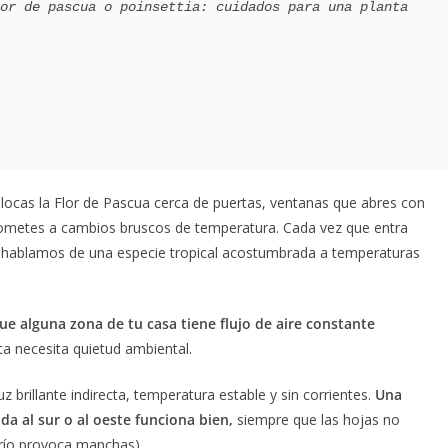
or de pascua o poinsettia: cuidados para una planta 
 colocas la Flor de Pascua cerca de puertas, ventanas que abres con
a sometes a cambios bruscos de temperatura. Cada vez que entra
 que hablamos de una especie tropical acostumbrada a temperaturas
 que alguna zona de tu casa tiene flujo de aire constante
a necesita quietud ambiental.
z brillante indirecta, temperatura estable y sin corrientes.
Una
a al sur o al oeste funciona bien,
siempre que las hojas no
 frío provoca manchas).