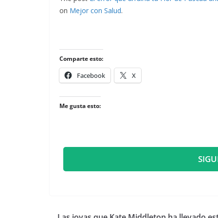
on
Mejor con Salud
.
Comparte esto:
Facebook
X
Me gusta esto:
SIGU
​Las joyas que Kate Middleton ha llevado es