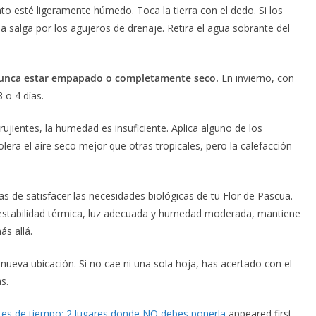
to esté ligeramente húmedo. Toca la tierra con el dedo. Si los
a salga por los agujeros de drenaje. Retira el agua sobrante del
nunca estar empapado o completamente seco.
En invierno, con
 o 4 días.
rujientes, la humedad es insuficiente. Aplica alguno de los
ra el aire seco mejor que otras tropicales, pero la calefacción
uras de satisfacer las necesidades biológicas de tu Flor de Pascua.
 estabilidad térmica, luz adecuada y humedad moderada, mantiene
s allá.
nueva ubicación. Si no cae ni una sola hoja, has acertado con el
s.
antes de tiempo: 2 lugares donde NO debes ponerla
appeared first