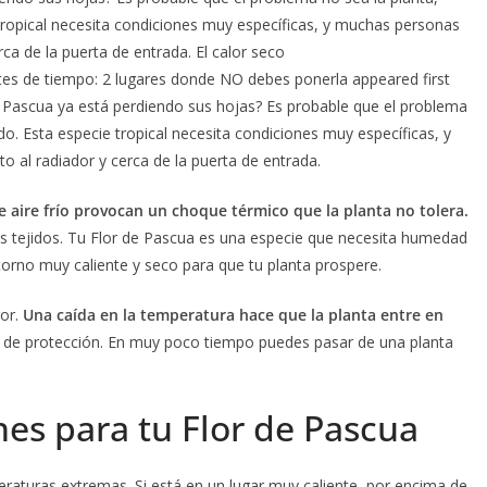
 tropical necesita condiciones muy específicas, y muchas personas
rca de la puerta de entrada. El calor seco
ntes de tiempo: 2 lugares donde NO debes ponerla appeared first
 Pascua ya está perdiendo sus hojas? Es probable que el problema
do. Esta especie tropical necesita condiciones muy específicas, y
o al radiador y cerca de la puerta de entrada.
 de aire frío provocan un choque térmico que la planta no tolera.
s tejidos. Tu Flor de Pascua es una especie que necesita humedad
orno muy caliente y seco para que tu planta prospere.
ror.
Una caída en la temperatura hace que la planta entre en
 protección. En muy poco tiempo puedes pasar de una planta
es para tu Flor de Pascua
raturas extremas. Si está en un lugar muy caliente, por encima de