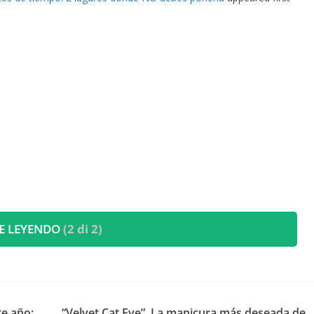
E LEYENDO
(2 di 2)
te año:
“Velvet Cat Eye”, La manicura más deseada de