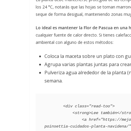
los 24 °C, notarás que las hojas se tornan marron
seque de forma desigual, manteniendo zonas muy
Lo ideal es mantener la Flor de Pascua en una 
cualquier fuente de calor directo. Si tienes calefa
ambiental con alguno de estos métodos:
Coloca la maceta sobre un plato con guij
Agrupa varias plantas juntas para cre
Pulveriza agua alrededor de la planta (
semana.
        <div class="read-too">

            <strong>Lee también</strong>:

                <a href="https://mejorconsalud.as.com/lifestyle/jardines/flor-pascua-
poinsettia-cuidados-planta-navidena/"