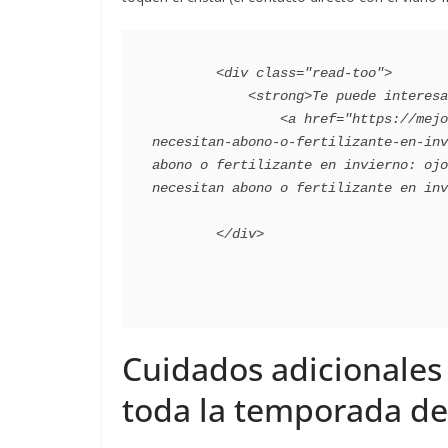
        <div class="read-too">

            <strong>Te puede interesar</strong>:

                <a href="https://mejorconsalud.as.com/lifestyle/jardines/tus-plantas-no-
necesitan-abono-o-fertilizante-en-inv
abono o fertilizante en invierno: ojo
necesitan abono o fertilizante en inv
Cuidados adicionales 
toda la temporada d