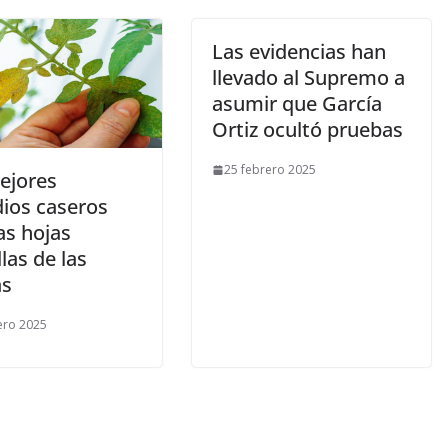
Las evidencias han
llevado al Supremo a
asumir que García
Ortiz ocultó pruebas
25 febrero 2025
ejores
ios caseros
as hojas
las de las
as
ero 2025