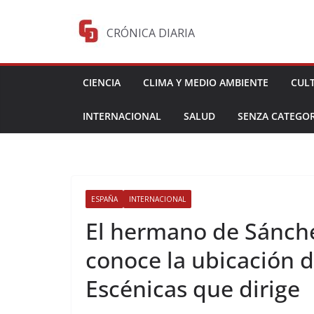
Saltar
al
CRÓNICA DIARIA
contenido
CIENCIA
CLIMA Y MEDIO AMBIENTE
CUL
INTERNACIONAL
SALUD
SENZA CATEGOR
ESPAÑA
INTERNACIONAL
El hermano de Sánche
conoce la ubicación de
Escénicas que dirige