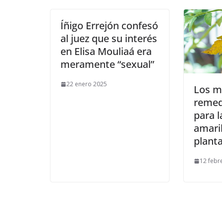
Íñigo Errejón confesó
al juez que su interés
en Elisa Mouliaá era
meramente “sexual”
22 enero 2025
Los m
remed
para l
amaril
plant
12 febr