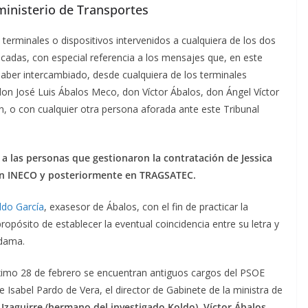
 ministerio de Transportes
terminales o dispositivos intervenidos a cualquiera de los dos
ticadas, con especial referencia a los mensajes que, en este
aber intercambiado, desde cualquiera de los terminales
 don José Luis Ábalos Meco, don Víctor Ábalos, don Ángel Víctor
, o con cualquier otra persona aforada ante este Tribunal
a las personas que gestionaron la contratación de Jessica
 en INECO y posteriormente en TRAGSATEC.
ldo García
, exasesor de Ábalos, con el fin de practicar la
propósito de establecer la eventual coincidencia entre su letra y
ldama.
óximo 28 de febrero se encuentran antiguos cargos del PSOE
Isabel Pardo de Vera, el director de Gabinete de la ministra de
zaguirre (hermano del investigado Koldo), Víctor Ábalos