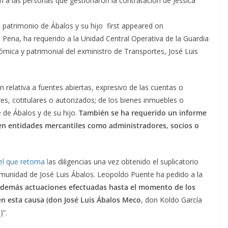
n a las personas que gestionaron la contratación de Jessica
l patrimonio de Ábalos y su hijo first appeared on
Pena, ha requerido a la Unidad Central Operativa de la Guardia
ómica y patrimonial del exministro de Transportes, José Luis
n relativa a fuentes abiertas, expresivo de las cuentas o
res, cotitulares o autorizados; de los bienes inmuebles o
 de Ábalos y de su hijo.
También se ha requerido un informe
n en entidades mercantiles como administradores, socios o
el que retoma l
as diligencias una vez obtenido el suplicatorio
munidad de José Luis Ábalos. Leopoldo Puente ha pedido a la
 demás actuaciones efectuadas hasta el momento de los
en esta causa (don José Luis Ábalos Meco
, don Koldo García
)”.