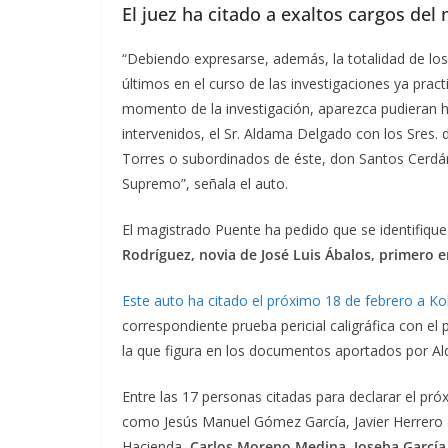
El juez ha citado a exaltos cargos del
“Debiendo expresarse, además, la totalidad de los 
últimos en el curso de las investigaciones ya prac
momento de la investigación, aparezca pudieran h
intervenidos, el Sr. Aldama Delgado con los Sres.
Torres o subordinados de éste, don Santos Cerdán
Supremo”, señala el auto.
El magistrado Puente ha pedido que se identifique
Rodríguez, novia de José Luis Ábalos, primero
Este auto ha citado el próximo 18 de febrero a Ko
correspondiente prueba pericial caligráfica con el 
la que figura en los documentos aportados por A
Entre las 17 personas citadas para declarar el pr
como Jesús Manuel Gómez García, Javier Herrero e 
Hacienda,
Carlos Moreno Medina, Joseba García I