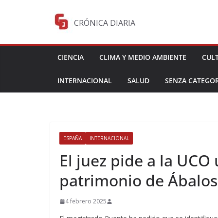
Saltar
al
CRÓNICA DIARIA
contenido
CIENCIA
CLIMA Y MEDIO AMBIENTE
CUL
INTERNACIONAL
SALUD
SENZA CATEGOR
ESPAÑA
INTERNACIONAL
El juez pide a la UCO
patrimonio de Ábalos
4 febrero 2025