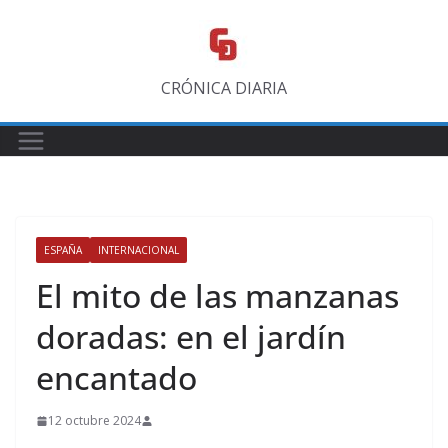
Saltar
al
contenido
CRÓNICA DIARIA
ESPAÑA
INTERNACIONAL
El mito de las manzanas
doradas: en el jardín
encantado
12 octubre 2024