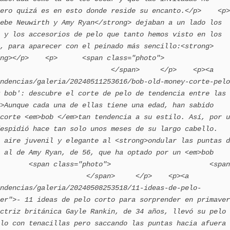
ero quizá es en esto donde reside su encanto.</p>    <p>
ebe Neuwirth y Amy Ryan</strong> dejaban a un lado los 
 y los accesorios de pelo que tanto hemos visto en los 
, para aparecer con el peinado más sencillo:<strong> 
<p>      <span class="photo">                        
                           </span>     </p>    <p><a 
ndencias/galeria/20240511253616/bob-old-money-corte-pelo
 bob': descubre el corte de pelo de tendencia entre las 
>Aunque cada una de ellas tiene una edad, han sabido 
corte <em>bob </em>tan tendencia a su estilo. Así, por u
espidió hace tan solo unos meses de su largo cabello. 
 aire juvenil y elegante al <strong>ondular las puntas d
 al de Amy Ryan, de 56, que ha optado por un <em>bob 
       <span class="photo">                        <span 
                     </span>     </p>    <p><a 
ndencias/galeria/20240508253518/11-ideas-de-pelo-
er">- 11 ideas de pelo corto para sorprender en primaver
ctriz británica Gayle Rankin, de 34 años, llevó su pelo 
lo con tenacillas pero saccando las puntas hacia afuera 