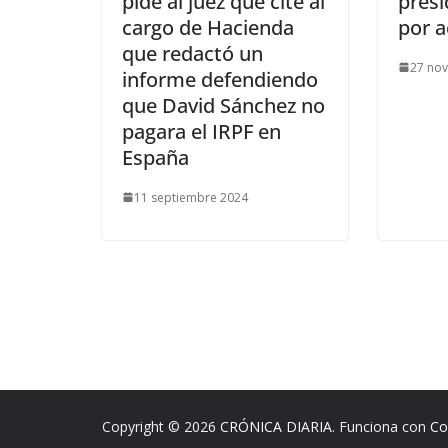
pide al juez que cite al
presi
cargo de Hacienda
por a
que redactó un
27 no
informe defendiendo
que David Sánchez no
pagara el IRPF en
España
11 septiembre 2024
Copyright © 2026
CRÓNICA DIARIA
. Funciona con
Co