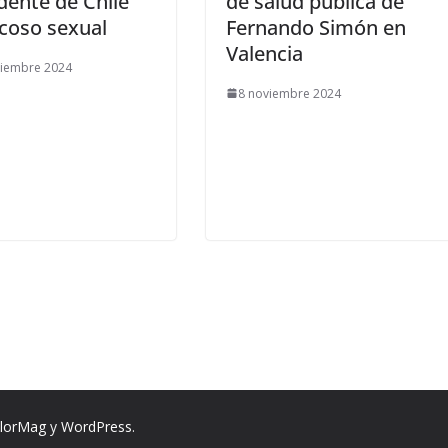
dente de Chile
de salud pública de
coso sexual
Fernando Simón en
Valencia
viembre 2024
8 noviembre 2024
lorMag
y
WordPress
.