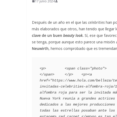
17 junio 2024
Después de un año en el que las
celebrities
han po
más elaborados que otros, han tenido que llegar 
clave de un buen
beauty look
.
Sí, ese que favore
se tenga, porque aunque esto parece una misión a
Neuwirth
, hemos comprobado que es tremendame
<p>         <span class="photo">                   
</span>     </p>    <p><a 
href="https://www.hola.com/belleza/te
invitadas-celebrities-alfombra-roja/1
alfombra roja para ser la invitada má
Nueva York reunía a grandes actrices 
dedicados a las mejores producciones 
todas las estrellas posaban ante los 
esta<em> red carpet </em>no es tan el