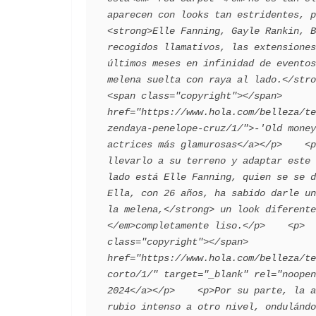
aparecen con looks tan estridentes, p
<strong>Elle Fanning, Gayle Rankin, B
recogidos llamativos, las extensiones
últimos meses en infinidad de eventos
melena suelta con raya al lado.</strong></p>    
<span class="copyright"></span>      
href="https://www.hola.com/belleza/te
zendaya-penelope-cruz/1/">-'Old money
actrices más glamurosas</a></p>    <p
llevarlo a su terreno y adaptar este 
lado está Elle Fanning, quien se se d
Ella, con 26 años, ha sabido darle un
la melena,</strong> un look diferente
</em>completamente liso.</p>    <p>  
class="copyright"></span>            
href="https://www.hola.com/belleza/te
corto/1/" target="_blank" rel="noopen
2024</a></p>    <p>Por su parte, la a
rubio intenso a otro nivel, ondulándo