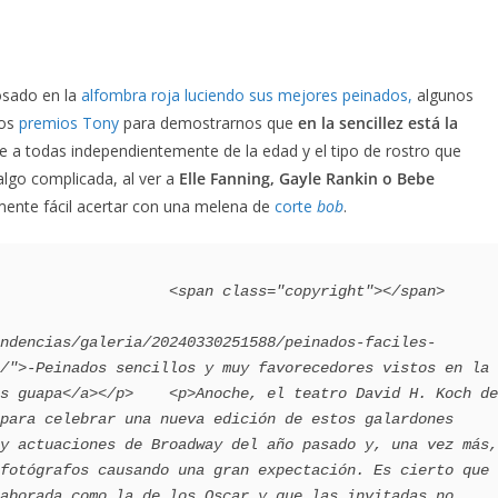
sado en la
alfombra roja luciendo sus mejores peinados,
algunos
los
premios Tony
para demostrarnos que
en la sencillez está la
ce a todas independientemente de la edad y el tipo de rostro que
lgo complicada, al ver a
Elle Fanning, Gayle Rankin o Bebe
nte fácil acertar con una melena de
corte
bob
.
     <span class="copyright"></span>                                 
ndencias/galeria/20240330251588/peinados-faciles-
/">-Peinados sencillos y muy favorecedores vistos en la 
s guapa</a></p>    <p>Anoche, el teatro David H. Koch de 
para celebrar una nueva edición de estos galardones 
y actuaciones de Broadway del año pasado y, una vez más, 
fotógrafos causando una gran expectación. Es cierto que 
aborada como la de los Oscar y que las invitadas no 