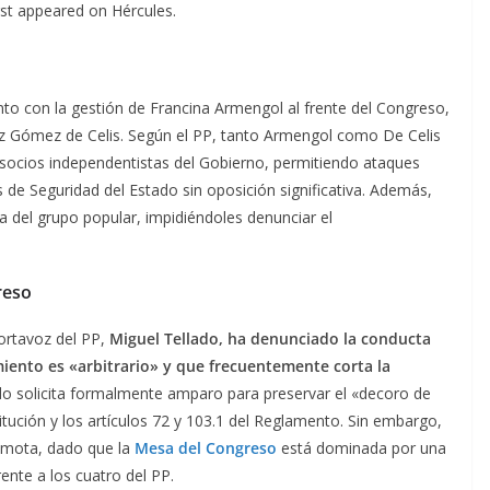
irst appeared on Hércules.
to con la gestión de Francina Armengol al frente del Congreso,
ez Gómez de Celis. Según el PP, tanto Armengol como De Celis
 socios independentistas del Gobierno, permitiendo ataques
s de Seguridad del Estado sin oposición significativa. Además,
ra del grupo popular, impidiéndoles denunciar el
reso
portavoz del PP,
Miguel Tellado, ha denunciado la conducta
iento es «arbitrario» y que frecuentemente corta la
ado solicita formalmente amparo para preservar el «decoro de
titución y los artículos 72 y 103.1 del Reglamento. Sin embargo,
remota, dado que la
Mesa del Congreso
está dominada por una
nte a los cuatro del PP.