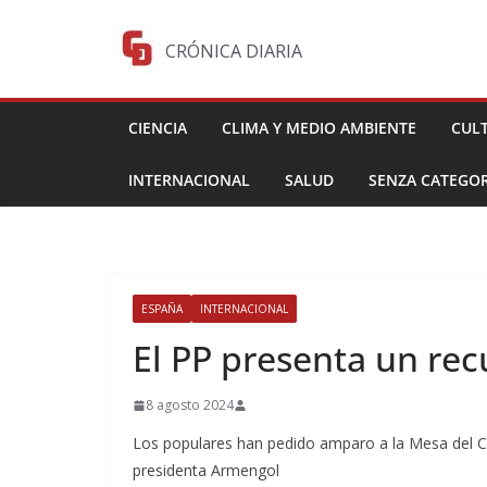
Saltar
al
CRÓNICA DIARIA
contenido
CIENCIA
CLIMA Y MEDIO AMBIENTE
CUL
INTERNACIONAL
SALUD
SENZA CATEGOR
ESPAÑA
INTERNACIONAL
El PP presenta un rec
8 agosto 2024
Los populares han pedido amparo a la Mesa del Co
presidenta Armengol