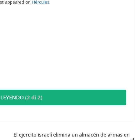
rst appeared on
Hércules
.
 LEYENDO
(2 di 2)
El ejercito israelí elimina un almacén de armas en