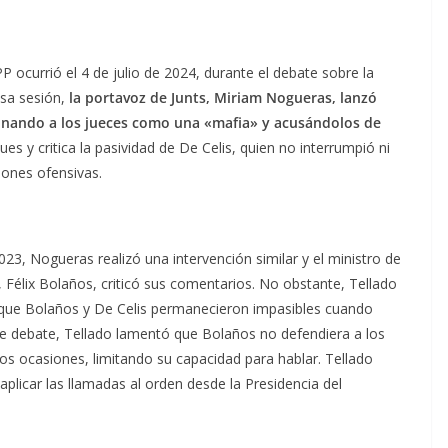
P ocurrió el 4 de julio de 2024, durante el debate sobre la
esa sesión,
la portavoz de Junts, Miriam Nogueras, lanzó
ominando a los jueces como una «mafia» y acusándolos de
es y critica la pasividad de De Celis, quien no interrumpió ni
iones ofensivas.
3, Nogueras realizó una intervención similar y el ministro de
s, Félix Bolaños, criticó sus comentarios. No obstante, Tellado
 que Bolaños y De Celis permanecieron impasibles cuando
ste debate, Tellado lamentó que Bolaños no defendiera a los
dos ocasiones, limitando su capacidad para hablar. Tellado
aplicar las llamadas al orden desde la Presidencia del