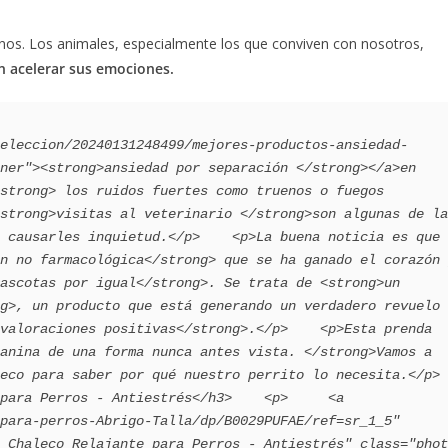
anos. Los animales, especialmente los que conviven con nosotros,
n acelerar sus emociones.
eleccion/20240131248499/mejores-productos-ansiedad-
ner"><strong>ansiedad por separación </strong></a>en 
strong> los ruidos fuertes como truenos o fuegos 
strong>visitas al veterinario </strong>son algunas de la
 causarles inquietud.</p>    <p>La buena noticia es que 
n no farmacológica</strong> que se ha ganado el corazón 
ascotas por igual</strong>. Se trata de <strong>un 
g>, un producto que está generando un verdadero revuelo 
valoraciones positivas</strong>.</p>    <p>Esta prenda 
anina de una forma nunca antes vista. </strong>Vamos a 
co para saber por qué nuestro perrito lo necesita.</p>    
para Perros - Antiestrés</h3>    <p>     <a 
para-perros-Abrigo-Talla/dp/B0029PUFAE/ref=sr_1_5" 
 Chaleco Relajante para Perros - Antiestrés" class="phot