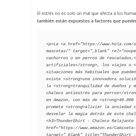
El estrés no es solo un mal que afecta a los hum
también están expuestos a factores que puede
<p>La <a href="https://www.hola.com/s
mascotas/" target="_blank" rel="noope
cachorros o en perros de rescatados,<
artificiales</strong>, los viajes o <
situaciones más habituales que pueden
existe <strong>una innovadora solució
la <strong>tranquilidad de dueños y m
chaleco antiestrés para perros</stron
en Amazon, con más de <strong>40.000 
promete <strong>aliviar la ansiedad c
desvelar la magia detrás de este chale
<h3>ThunderShirt - Chaleco Relajante 
href="https://www.amazon.es/Camiseta-
target="_blank" title="ThunderShirt -