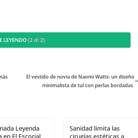
E LEYENDO
(2 di 2)
emás
​El vestido de novia de Naomi Watts: un diseño
minimalista de tul con perlas bordadas
rnada Leyenda
Sanidad limita las
 en El Escorial
cirugías estéticas a