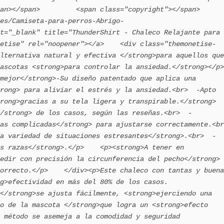
>         <span class="copyright"></span>                       
es/Camiseta-para-perros-Abrigo-
t="_blank" title="ThunderShirt - Chaleco Relajante para 
etise" rel="noopener"></a>    <div class="themonetise-
lternativa natural y efectiva </strong>para aquellos que 
scotas <strong>para controlar la ansiedad.</strong></p>    
mejor</strong>-Su diseño patentado que aplica una 
rong> para aliviar el estrés y la ansiedad.<br>  -Apto 
rong>gracias a su tela ligera y transpirable.</strong>
/strong> de los casos, según las reseñas.<br>  -
as complicadas</strong> para ajustarse correctamente.<br>
a variedad de situaciones estresantes</strong>.<br>  -
s razas</strong>.</p>    <p><strong>A tener en 
edir con precisión la circunferencia del pecho</strong> 
orrecto.</p>    </div><p>Este chaleco con tantas y buena
g>efectividad en más del 80% de los casos. 
</strong>se ajusta fácilmente, <strong>ejerciendo una 
o de la mascota </strong>que logra un <strong>efecto 
 método se asemeja a la comodidad y seguridad 