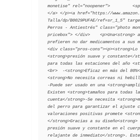
monetise" rel="noopener">         <span></span
</a> </p><a href="https://www.amazon.
Talla/dp/B0029PUFAE/ref=sr_1_5" targe
Perros - Antiestrés" class="photo mon
pricebox"> </div>    <p>Una<strong> a
prefieren no dar medicamentos a sus ma
<div class="pros-cons"><p><strong>Lo 
<strong>presión suave y constante</st
para todas las estaciones del año <st
<br>  -<strong>Eficaz en más del 80%<
<strong>No necesita correas ni hebill
-Puede ser usado en una <strong>ampli
Existen <strong>tamaños para todas la
cuenta</strong>-Se necesita <strong>m
del perro para garantizar el ajuste c
valoraciones positivas promete <stron
</strong>Gracias a su diseño<strong> 
presión suave y constante en el cuerp
relajante de inmediato</strong>. Este