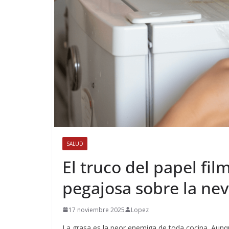
SALUD
El truco del papel fil
pegajosa sobre la nev
17 noviembre 2025
Lopez
La grasa es la peor enemiga de toda cocina. Aunq