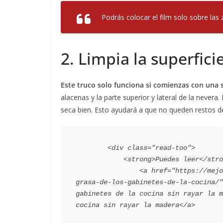
Podrás colocar el
film
solo sobre las
2. Limpia la superfici
Este truco solo funciona si comienzas con una 
alacenas y la parte superior y lateral de la never
seca bien. Esto ayudará a que no queden restos d
        <div class="read-too">

            <strong>Puedes leer</strong>:

                <a href="https://mejorconsalud.as.com/lifestyle/consejos-hogar/remueve-la-
grasa-de-los-gabinetes-de-la-cocina/"
gabinetes de la cocina sin rayar la m
cocina sin rayar la madera</a>
