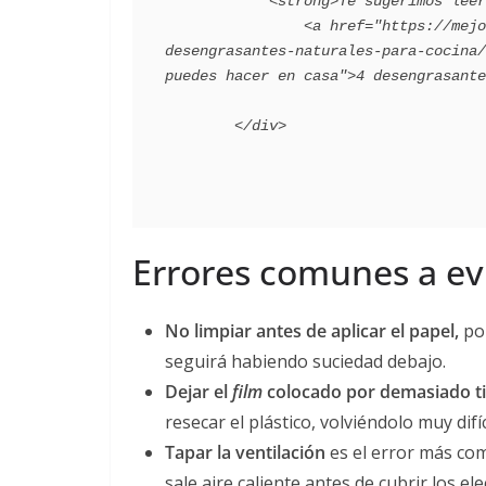
            <strong>Te sugerimos leer</strong>:

                <a href="https://mejorconsalud.as.com/lifestyle/consejos-hogar/4-
desengrasantes-naturales-para-cocina/
puedes hacer en casa">4 desengrasante
Errores comunes a ev
No limpiar antes de aplicar el papel
,
po
seguirá habiendo suciedad debajo.
Dejar el
film
colocado por demasiado 
resecar el plástico, volviéndolo muy difí
Tapar la ventilación
es el error más com
sale aire caliente antes de cubrir los e