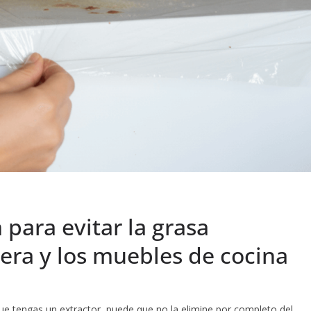
m para evitar la grasa
era y los muebles de cocina
ue tengas un extractor, puede que no la elimine por completo del