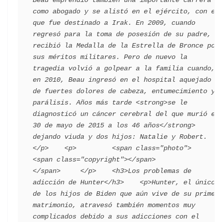
como abogado y se alistó en el ejército, con el 
que fue destinado a Irak. En 2009, cuando 
regresó para la toma de posesión de su padre, 
recibió la Medalla de la Estrella de Bronce por 
sus méritos militares. Pero de nuevo la 
tragedia volvió a golpear a la familia cuando, 
en 2010, Beau ingresó en el hospital aquejado 
de fuertes dolores de cabeza, entumecimiento y 
parálisis. Años más tarde <strong>se le 
diagnosticó un cáncer cerebral del que murió el 
30 de mayo de 2015 a los 46 años</strong> 
dejando viuda y dos hijos: Natalie y Robert.
</p>    <p>         <span class="photo">                        
<span class="copyright"></span>                                 
</span>     </p>    <h3>Los problemas de 
adicción de Hunter</h3>    <p>Hunter, el único 
de los hijos de Biden que aún vive de su primer 
matrimonio, atravesó también momentos muy 
complicados debido a sus adicciones con el 