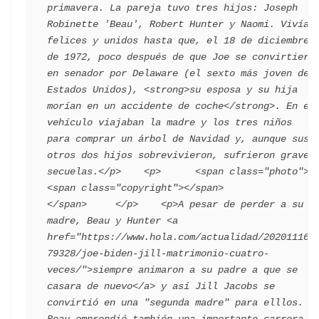
primavera. La pareja tuvo tres hijos: Joseph 
Robinette 'Beau', Robert Hunter y Naomi. Vivían 
felices y unidos hasta que, el 18 de diciembre 
de 1972, poco después de que Joe se convirtiera 
en senador por Delaware (el sexto más joven de 
Estados Unidos), <strong>su esposa y su hija 
morían en un accidente de coche</strong>. En el 
vehículo viajaban la madre y los tres niños 
para comprar un árbol de Navidad y, aunque sus 
otros dos hijos sobrevivieron, sufrieron graves 
secuelas.</p>    <p>      <span class="photo">                        
<span class="copyright"></span>                                 
</span>     </p>    <p>A pesar de perder a su 
madre, Beau y Hunter <a 
href="https://www.hola.com/actualidad/202011161
79328/joe-biden-jill-matrimonio-cuatro-
veces/">siempre animaron a su padre a que se 
casara de nuevo</a> y así Jill Jacobs se 
convirtió en una "segunda madre" para elllos. 
Beau emprendió también una importante carrera 