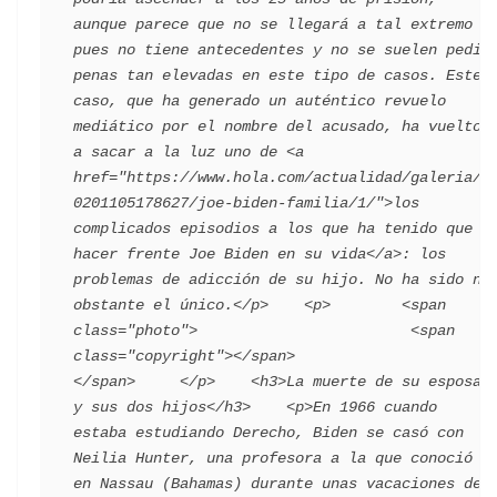
aunque parece que no se llegará a tal extremo 
pues no tiene antecedentes y no se suelen pedir 
penas tan elevadas en este tipo de casos. Este 
caso, que ha generado un auténtico revuelo 
mediático por el nombre del acusado, ha vuelto 
a sacar a la luz uno de <a 
href="https://www.hola.com/actualidad/galeria/2
0201105178627/joe-biden-familia/1/">los 
complicados episodios a los que ha tenido que 
hacer frente Joe Biden en su vida</a>: los 
problemas de adicción de su hijo. No ha sido no 
obstante el único.</p>    <p>        <span 
class="photo">                        <span 
class="copyright"></span>                                 
</span>     </p>    <h3>La muerte de su esposa 
y sus dos hijos</h3>    <p>En 1966 cuando 
estaba estudiando Derecho, Biden se casó con 
Neilia Hunter, una profesora a la que conoció 
en Nassau (Bahamas) durante unas vacaciones de 