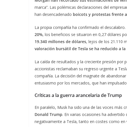
Morgan han recortado sus estimaciones de ven
marca”. Las polémicas declaraciones del empresari
han desencadenado
boicots y protestas frente a
La propia compañía ha confirmado el descalabro. E
20%
, los beneficios se situaron en 0,27 dólares po
19.340 millones de dólares
, lejos de los 21.110 
valoración bursátil de Tesla se ha reducido a la
La caída de resultados y la creciente presión por 
accionistas reclamaban su regreso urgente a Te
compañía. La decisión del magnate de abandonar p
entusiasmo por los mercados, que han impulsado l
Críticas a la guerra arancelaria de Trump
En paralelo, Musk ha sido una de las voces más cr
Donald Trump
. En varias ocasiones ha advertido
negativamente a Tesla, tanto en costes como en ve