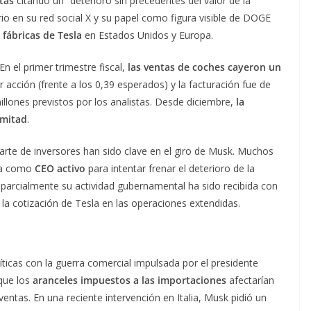
tas
citando un “deterioro sin precedentes del valor de la
o en su red social X y su papel como figura visible de DOGE
 fábricas de Tesla
en Estados Unidos y Europa.
n el primer trimestre fiscal,
las ventas de coches cayeron un
r acción (frente a los 0,39 esperados) y la facturación fue de
millones previstos por los analistas. Desde diciembre,
la
 mitad
.
parte de inversores han sido clave en el giro de Musk. Muchos
sla como
CEO activo
para intentar frenar el deterioro de la
arcialmente su actividad gubernamental ha sido recibida con
a cotización de Tesla en las operaciones extendidas.
íticas con la guerra comercial impulsada por el presidente
 que los
aranceles impuestos a las importaciones
afectarían
ntas. En una reciente intervención en Italia, Musk pidió un