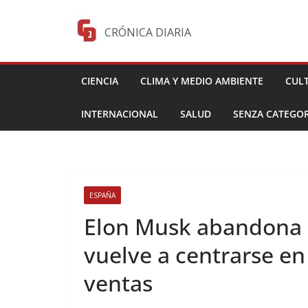
Saltar
al
CRÓNICA DIARIA
contenido
CIENCIA
CLIMA Y MEDIO AMBIENTE
CUL
INTERNACIONAL
SALUD
SENZA CATEGOR
ESPAÑA
Elon Musk abandona e
vuelve a centrarse en
ventas