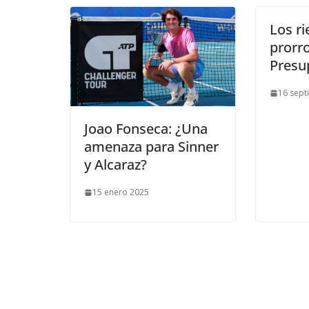
Los ri
prorro
Presu
16 sept
Joao Fonseca: ¿Una
amenaza para Sinner
y Alcaraz?
15 enero 2025