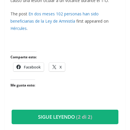
causó una lesión ocular a un votante durante el 1-O.
The post
En dos meses 102 personas han sido
beneficiarias de la Ley de Amnistía
first appeared on
Hércules
.
Comparte esto:
Facebook
X
Me gusta esto:
SIGUE LEYENDO
(2 di 2)