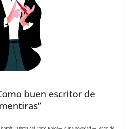
“Como buen escritor de
s mentiras”
ra portátil (Libros del Zorro Rojo)— y una novedad —Canon de