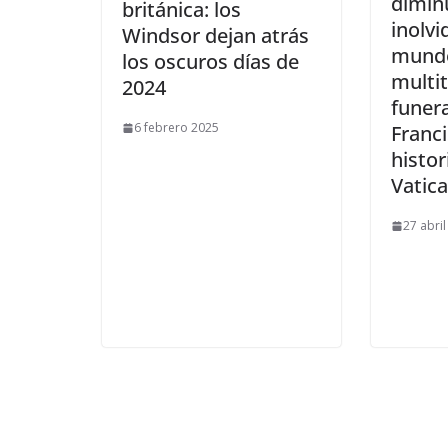
dimin
británica: los
inolvi
Windsor dejan atrás
mundo
los oscuros días de
multi
2024
funera
6 febrero 2025
Franc
histor
Vatic
27 abri