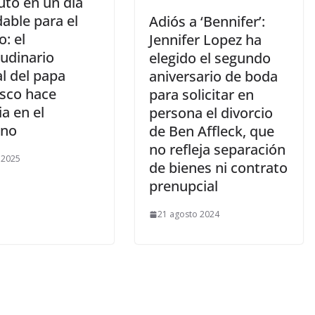
uto en un día
dable para el
​Adiós a ‘Bennifer’:
: el
Jennifer Lopez ha
tudinario
elegido el segundo
l del papa
aniversario de boda
isco hace
para solicitar en
ia en el
persona el divorcio
ano
de Ben Affleck, que
no refleja separación
l 2025
de bienes ni contrato
prenupcial
21 agosto 2024