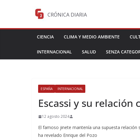
Saltar
al
CRÓNICA DIARIA
contenido
CIENCIA
CLIMA Y MEDIO AMBIENTE
CUL
INTERNACIONAL
SALUD
SENZA CATEGOR
ESPAÑA
INTERNACIONAL
Escassi y su relación
12 agosto 2024
El famoso jinete mantenía una supuesta relación 
ha revelado Enrique del Pozo