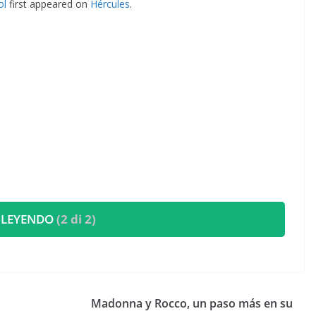
ol
first appeared on
Hércules
.
 LEYENDO
(2 di 2)
​Madonna y Rocco, un paso más en su