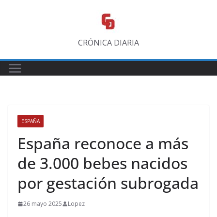
Saltar
al
contenido
CRÓNICA DIARIA
ESPAÑA
España reconoce a más
de 3.000 bebes nacidos
por gestación subrogada
26 mayo 2025
Lopez