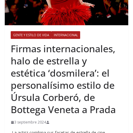
GENTE Y ESTILO DE VIDA
INTERNACIONAL
​Firmas internacionales,
halo de estrella y
estética ‘dosmilera’: el
personalísimo estilo de
Úrsula Corberó, de
Bottega Veneta a Prada
3 septiembre 2024
La actriz combina sus facetas de estrella de cine,