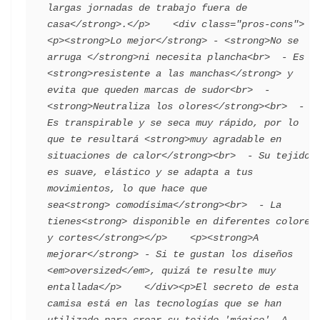
largas jornadas de trabajo fuera de 
casa</strong>.</p>    <div class="pros-cons">
<p><strong>Lo mejor</strong> - <strong>No se 
arruga </strong>ni necesita plancha<br>  - Es 
<strong>resistente a las manchas</strong> y 
evita que queden marcas de sudor<br>  - 
<strong>Neutraliza los olores</strong><br>  - 
Es transpirable y se seca muy rápido, por lo 
que te resultará <strong>muy agradable en 
situaciones de calor</strong><br>  - Su tejido 
es suave, elástico y se adapta a tus 
movimientos, lo que hace que 
sea<strong> comodísima</strong><br>  - La 
tienes<strong> disponible en diferentes colores 
y cortes</strong></p>    <p><strong>A 
mejorar</strong> - Si te gustan los diseños 
<em>oversized</em>, quizá te resulte muy 
entallada</p>    </div><p>El secreto de esta 
camisa está en las tecnologías que se han 