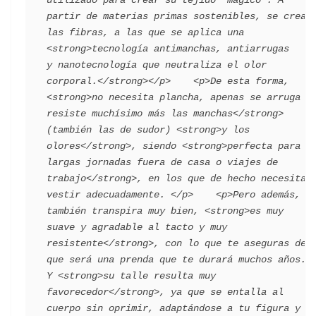
utilizado para crear su tejido 'mágico'. A 
partir de materias primas sostenibles, se crean 
las fibras, a las que se aplica una 
<strong>tecnología antimanchas, antiarrugas 
y nanotecnología que neutraliza el olor 
corporal.</strong></p>    <p>De esta forma, 
<strong>no necesita plancha, apenas se arruga y 
resiste muchísimo más las manchas</strong> 
(también las de sudor) <strong>y los 
olores</strong>, siendo <strong>perfecta para 
largas jornadas fuera de casa o viajes de 
trabajo</strong>, en los que de hecho necesitas 
vestir adecuadamente. </p>    <p>Pero además, 
también transpira muy bien, <strong>es muy 
suave y agradable al tacto y muy 
resistente</strong>, con lo que te aseguras de 
que será una prenda que te durará muchos años. 
Y <strong>su talle resulta muy 
favorecedor</strong>, ya que se entalla al 
cuerpo sin oprimir, adaptándose a tu figura y 