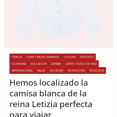
CIENCIA
CLIMA Y MEDIO AMBIENTE
CULTURA
DEPORTES
ECONOMÍA
EDUCACIÓN
ESPAÑA
GENTE Y ESTILO DE VIDA
INTERNACIONAL
SALUD
SOCIEDAD
TECNOLOGÍA
TELEVISIÓN
​Hemos localizado la
camisa blanca de la
reina Letizia perfecta
para viajar