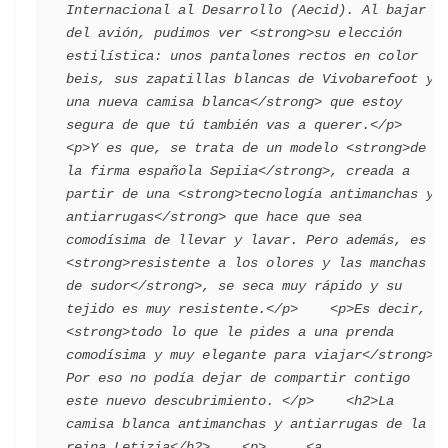
Internacional al Desarrollo (Aecid). Al bajar 
del avión, pudimos ver <strong>su elección 
estilística: unos pantalones rectos en color 
beis, sus zapatillas blancas de Vivobarefoot y 
una nueva camisa blanca</strong> que estoy 
segura de que tú también vas a querer.</p>    
<p>Y es que, se trata de un modelo <strong>de 
la firma española Sepiia</strong>, creada a 
partir de una <strong>tecnología antimanchas y 
antiarrugas</strong> que hace que sea 
comodísima de llevar y lavar. Pero además, es 
<strong>resistente a los olores y las manchas 
de sudor</strong>, se seca muy rápido y su 
tejido es muy resistente.</p>    <p>Es decir, 
<strong>todo lo que le pides a una prenda 
comodísima y muy elegante para viajar</strong>. 
Por eso no podía dejar de compartir contigo 
este nuevo descubrimiento. </p>    <h2>La 
camisa blanca antimanchas y antiarrugas de la 
reina Letizia</h2>    <p>     <a 