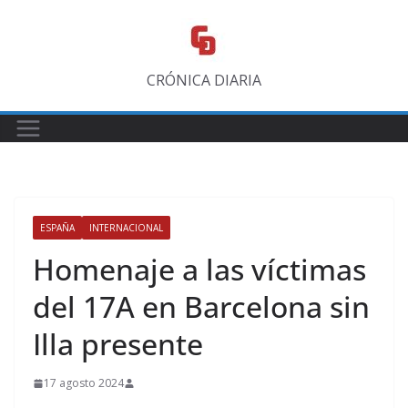
Saltar
al
contenido
CRÓNICA DIARIA
ESPAÑA
INTERNACIONAL
Homenaje a las víctimas
del 17A en Barcelona sin
Illa presente
17 agosto 2024