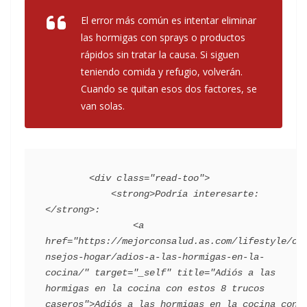
El error más común es intentar eliminar
las hormigas con sprays o productos
rápidos sin tratar la causa. Si siguen
teniendo comida y refugio, volverán.
Cuando se quitan esos dos factores, se
van solas.
        <div class="read-too">

            <strong>Podría interesarte: 
</strong>:

                <a 
href="https://mejorconsalud.as.com/lifestyle/co
nsejos-hogar/adios-a-las-hormigas-en-la-
cocina/" target="_self" title="Adiós a las 
hormigas en la cocina con estos 8 trucos 
caseros">Adiós a las hormigas en la cocina con 