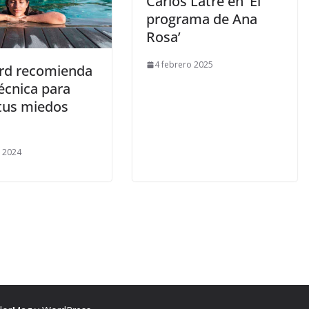
Carlos Latre en ‘El
programa de Ana
Rosa’
4 febrero 2025
ard recomienda
écnica para
 tus miedos
o 2024