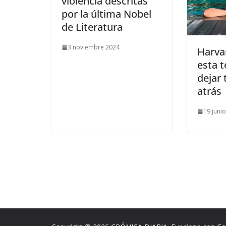
violencia descritas
por la última Nobel
de Literatura
3 noviembre 2024
​Harv
esta t
dejar
atrás
19 juni