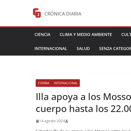
Saltar
al
CRÓNICA DIARIA
contenido
CIENCIA
CLIMA Y MEDIO AMBIENTE
CUL
INTERNACIONAL
SALUD
SENZA CATEGOR
ESPAÑA
INTERNACIONAL
Illa apoya a los Moss
cuerpo hasta los 22.
14 agosto 2024