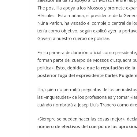
Salvador Illa da su apoyo a los Mossos entre las p
The post Illa apoya a los Mossos y promete expand
Hércules. Esta mañana, el presidente de la General
Núria Parlon, ha visitado el complejo central de lo
tenía como objetivo, según explicó ayer la portavo
Govern a nuestro cuerpo de policía».
En su primera declaración oficial como presidente
forman parte del cuerpo de Mossos d’Esquadra pue
política».
Esto, debido a que la reputación de la 
posterior fuga del expresidente Carles Puigde
Illa, quien no permitió preguntas de los periodis
las «inquietudes» de los profesionales y tomar «l
cuándo nombrará a Josep Lluís Trapero como direct
«Siempre se pueden hacer las cosas mejor», declaró
número de efectivos del cuerpo de los aproxim