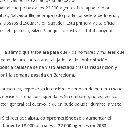
olémicas por la calidad de su actuación
ir el cuerpo hasta los 22.000 agentes first appeared on
itat, Salvador Illa, acompañado por la consellera de Interior,
s Mossos d’Esquadra en Sabadell. Esta primera visita oficial
z del ejecutivo, Sílvia Paneque, «mostrar el total apoyo del
, Illa afirmó que trabajará para que «los hombres y mujeres que
dan desarrollar su tarea alejados de la confrontación
policía catalana se ha visto afectada tras la reaparición y
mont la semana pasada en Barcelona.
tas presentes, expresó su intención de conocer de primera mano
as decisiones que correspondan». Sin embargo, no especificó
or general del cuerpo, a quien pudo saludar durante la visita.
 el líder socialista,
comprometiéndose a aumentar el
adamente 18.000 actuales a 22.000 agentes en 2030.