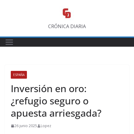
Saltar
al
contenido
CRÓNICA DIARIA
ESPAÑA
Inversión en oro:
¿refugio seguro o
apuesta arriesgada?
26 junio 2025
Lopez