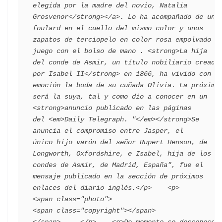
elegida por la madre del novio, Natalia 
Grosvenor</strong></a>. Lo ha acompañado de un 
foulard en el cuello del mismo color y unos 
zapatos de terciopelo en color rosa empolvado a 
juego con el bolso de mano . <strong>La hija 
del conde de Asmir, un título nobiliario creado 
por Isabel II</strong> en 1866, ha vivido con 
emoción la boda de su cuñada Olivia. La próxima 
será la suya, tal y como dio a conocer en un 
<strong>anuncio publicado en las páginas 
del <em>Daily Telegraph. "</em></strong>Se 
anuncia el compromiso entre Jasper, el 
único hijo varón del señor Rupert Henson, de 
Longworth, Oxfordshire, e Isabel, hija de los 
condes de Asmir, de Madrid, España", fue el 
mensaje publicado en la sección de próximos 
enlaces del diario inglés.</p>    <p>        
<span class="photo">                        
<span class="copyright"></span>                                 
</span>     </p>    <p>De momento se desconoce 