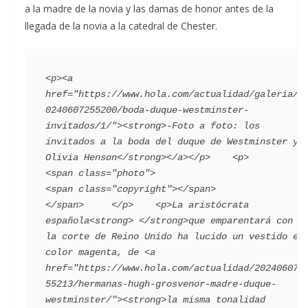
a la madre de la novia y las damas de honor antes de la
llegada de la novia a la catedral de Chester.
<p><a 
href="https://www.hola.com/actualidad/galeria/2
0240607255200/boda-duque-westminster-
invitados/1/"><strong>-Foto a foto: los 
invitados a la boda del duque de Westminster y 
Olivia Henson</strong></a></p>    <p>      
<span class="photo">                        
<span class="copyright"></span>                                 
</span>     </p>    <p>La aristócrata 
española<strong> </strong>que emparentará con 
la corte de Reino Unido ha lucido un vestido en 
color magenta, de <a 
href="https://www.hola.com/actualidad/202406072
55213/hermanas-hugh-grosvenor-madre-duque-
westminster/"><strong>la misma tonalidad 