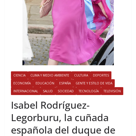
CIENCIA
CLIMA Y MEDIO AMBIENTE
CULTURA
DEPORTES
ECONOMÍA
EDUCACIÓN
ESPAÑA
GENTE Y ESTILO DE VIDA
INTERNACIONAL
SALUD
SOCIEDAD
TECNOLOGÍA
TELEVISIÓN
​Isabel Rodríguez-
Legorburu, la cuñada
española del duque de