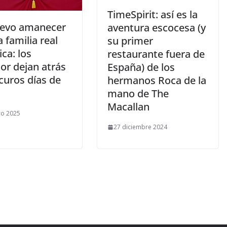
​TimeSpirit: así es la
uevo amanecer
aventura escocesa (y
a familia real
su primer
ica: los
restaurante fuera de
or dejan atrás
España) de los
curos días de
hermanos Roca de la
mano de The
Macallan
ro 2025
27 diciembre 2024