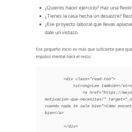
¿Quieres hacer ejercicio? Haz una flexió
¿Tienes la casa hecha un desastre? Reco
¿Ese proyecto laboral que llevas aplaz
dale un vistazo.
Ese pequeño inicio es más que suficiente para qu
impulso mental hará el resto.
        <div class="read-too">

            <strong>Lee también</strong>:

                <a href="https://mejorconsalud.as.com/bienestar/mente-sana/encontrar-
motivacion-que-necesitas/" target="_s
cuando nada te sale bien">Cómo encont
bien</a>
