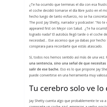
¿Te ha ocurrido que terminas el día con esa frust
el coche decidió tomarse el día libre justo en 
hecho luego de tanto esfuerzo, no se ha concretad
The post Jay Shetty, narrador y podcaster: “No t
appeared first on Mejor con Salud. ¿Te ha ocurrid
logrado nada? El autobús llegó tarde o el coche d
necesidad… Ese ascenso que ya dabas por hecho lu
conspirara para recordarte que estás atascado.
Sí, todos nos hemos sentido así más de una vez. 
una sentencia, sino una señal de que necesita
salir de ese bache.
Eso es lo que propone Jay She
puede convertirse en una herramienta muy valiosa 
Tu cerebro solo ve lo
Jay Shetty cuenta algo que probablemente te va a
comprarte un coche azul, empiezas a verlos por to