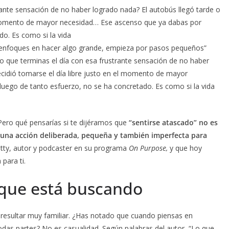
rante sensación de no haber logrado nada? El autobús llegó tarde o
el momento de mayor necesidad… Ese ascenso que ya dabas por
o. Es como si la vida
e enfoques en hacer algo grande, empieza por pasos pequeños”
o que terminas el día con esa frustrante sensación de no haber
ecidió tomarse el día libre justo en el momento de mayor
ego de tanto esfuerzo, no se ha concretado. Es como si la vida
Pero qué pensarías si te dijéramos que
“sentirse atascado” no es
s una acción deliberada, pequeña y también imperfecta para
tty, autor y podcaster en su programa
On Purpose,
y que hoy
para ti.
 que está buscando
 resultar muy familiar. ¿Has notado que cuando piensas en
das partes? No es casualidad. Según palabras del autor, “Lo que