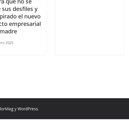
ra que no se
 sus desfiles y
pirado el nuevo
cto empresarial
 madre
ero 2025
lorMag
y
WordPress
.