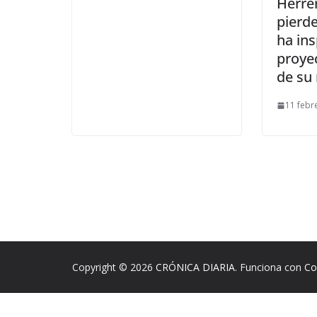
Herre
pierde
ha ins
proye
de su
11 febr
Copyright © 2026
CRÓNICA DIARIA
. Funciona con
Co