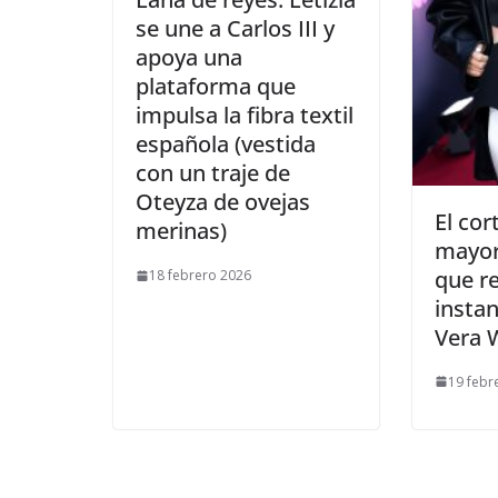
se une a Carlos III y
apoya una
plataforma que
impulsa la fibra textil
española (vestida
con un traje de
Oteyza de ovejas
​El co
merinas)
mayor
que r
18 febrero 2026
instan
Vera 
19 febr