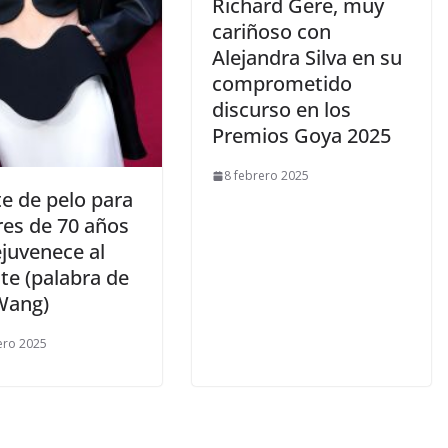
​Richard Gere, muy
cariñoso con
Alejandra Silva en su
comprometido
discurso en los
Premios Goya 2025
8 febrero 2025
rte de pelo para
es de 70 años
ejuvenece al
te (palabra de
Wang)
ero 2025