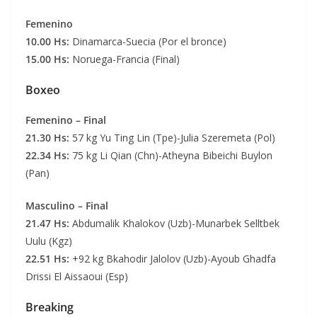
Femenino
10.00 Hs:
Dinamarca-Suecia (Por el bronce)
15.00 Hs:
Noruega-Francia (Final)
Boxeo
Femenino – Final
21.30 Hs:
57 kg Yu Ting Lin (Tpe)-Julia Szeremeta (Pol)
22.34 Hs:
75 kg Li Qian (Chn)-Atheyna Bibeichi Buylon
(Pan)
Masculino – Final
21.47 Hs:
Abdumalik Khalokov (Uzb)-Munarbek Selltbek
Uulu (Kgz)
22.51 Hs:
+92 kg Bkahodir Jalolov (Uzb)-Ayoub Ghadfa
Drissi El Aissaoui (Esp)
Breaking