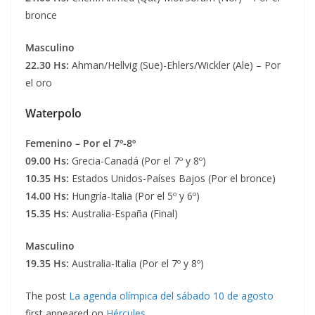
bronce
Masculino
22.30 Hs:
Ahman/Hellvig (Sue)-Ehlers/Wickler (Ale) – Por
el oro
Waterpolo
Femenino – Por el 7º-8º
09.00 Hs:
Grecia-Canadá (Por el 7º y 8º)
10.35 Hs:
Estados Unidos-Países Bajos (Por el bronce)
14.00 Hs:
Hungría-Italia (Por el 5º y 6º)
15.35 Hs:
Australia-España (Final)
Masculino
19.35 Hs:
Australia-Italia (Por el 7º y 8º)
The post
La agenda olímpica del sábado 10 de agosto
first appeared on
Hércules
.